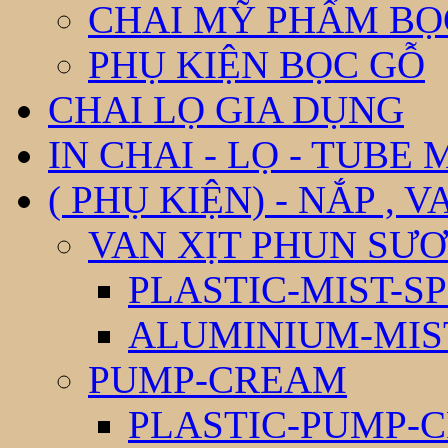
CHAI MỸ PHẨM BỌ
PHỤ KIỆN BỌC GỖ
CHAI LỌ GIA DỤNG
IN CHAI - LỌ - TUBE
( PHỤ KIỆN) - NẮP , V
VAN XỊT PHUN SƯƠ
PLASTIC-MIST-S
ALUMINIUM-MIS
PUMP-CREAM
PLASTIC-PUMP-