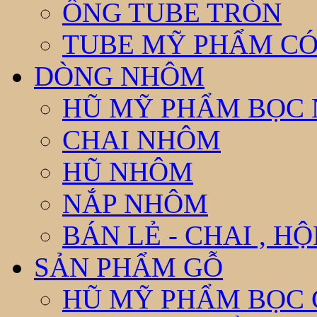
ỐNG TUBE TRÒN
TUBE MỸ PHẨM CÓ
DÒNG NHÔM
HŨ MỸ PHẨM BỌC
CHAI NHÔM
HŨ NHÔM
NẮP NHÔM
BÁN LẺ - CHAI , H
SẢN PHẨM GỖ
HŨ MỸ PHẨM BỌC 