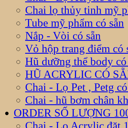
Chai lọ thủy tinh mỹ 
Tube mỹ phẩm có sẵn
Nắp - Vòi có sẵn
Vỏ hộp trang điểm có 
Hũ dưỡng thể body có
HŨ ACRYLIC CÓ S
Chai - Lọ Pet , Petg có
Chai - hũ bơm chân kh
ORDER SỐ LƯỢNG 10
Chai - Lọ Acrylic đặt