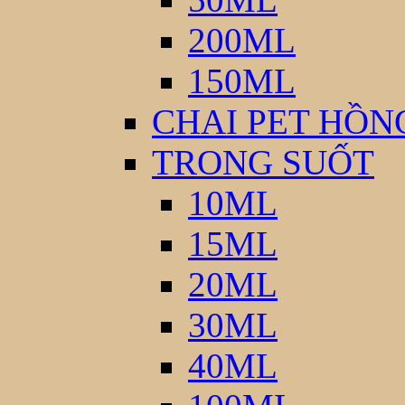
200ML
150ML
CHAI PET HỒN
TRONG SUỐT
10ML
15ML
20ML
30ML
40ML