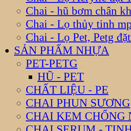
Chai - hũ bơm chân k
Chai - Lọ thủy tinh m
Chai - Lọ Pet, Petg đặ
SẢN PHẨM NHỰA
PET-PETG
HŨ - PET
CHẤT LIỆU - PE
CHAI PHUN SƯƠNG
CHAI KEM CHỐNG
CHAI SERUM - TIN