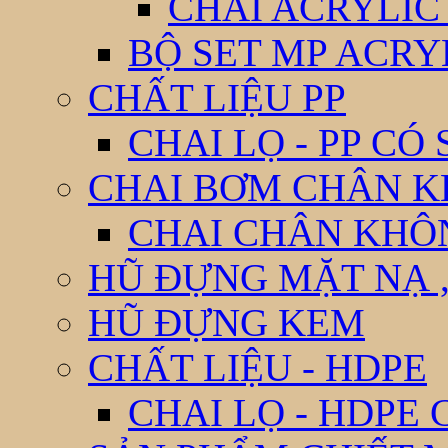
CHAI ACRYLIC
BỘ SET MP ACRY
CHẤT LIỆU PP
CHAI LỌ - PP CÓ
CHAI BƠM CHÂN 
CHAI CHÂN KHÔ
HŨ ĐỰNG MẶT NẠ ,
HŨ ĐỰNG KEM
CHẤT LIỆU - HDPE
CHAI LỌ - HDPE 