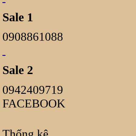
Sale 1
0908861088
Sale 2
0942409719
FACEBOOK
Thống kê