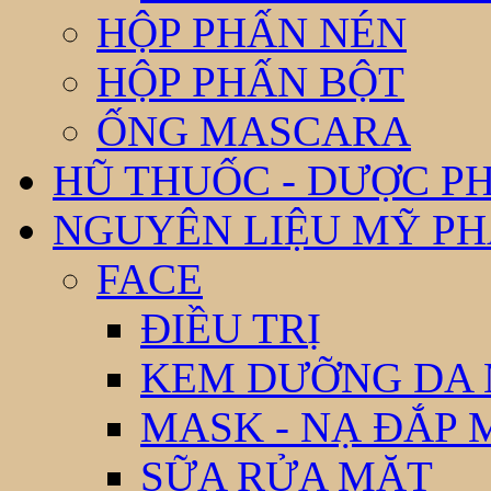
HỘP PHẤN NÉN
HỘP PHẤN BỘT
ỐNG MASCARA
HŨ THUỐC - DƯỢC P
NGUYÊN LIỆU MỸ P
FACE
ĐIỀU TRỊ
KEM DƯỠNG DA
MASK - NẠ ĐẮP 
SỮA RỬA MẶT