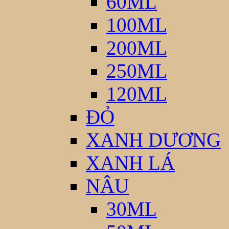
60ML
100ML
200ML
250ML
120ML
ĐỎ
XANH DƯƠNG
XANH LÁ
NÂU
30ML