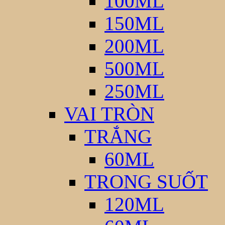
100ML
150ML
200ML
500ML
250ML
VAI TRÒN
TRẮNG
60ML
TRONG SUỐT
120ML