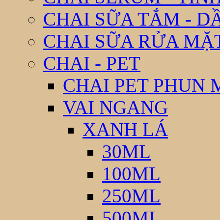
CHAI SỮA TẮM - D
CHAI SỮA RỬA MẶ
CHAI - PET
CHAI PET PHUN 
VAI NGANG
XANH LÁ
30ML
100ML
250ML
500ML