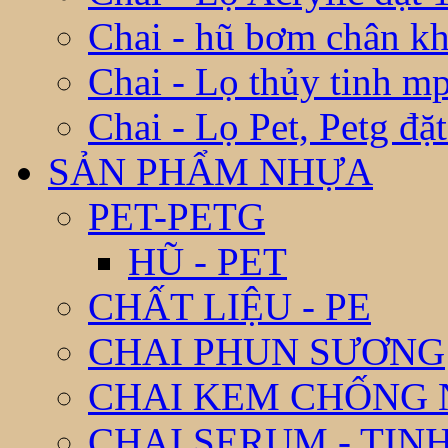
Chai - hũ bơm chân k
Chai - Lọ thủy tinh m
Chai - Lọ Pet, Petg đặ
SẢN PHẨM NHỰA
PET-PETG
HŨ - PET
CHẤT LIỆU - PE
CHAI PHUN SƯƠNG
CHAI KEM CHỐNG
CHAI SERUM - TIN