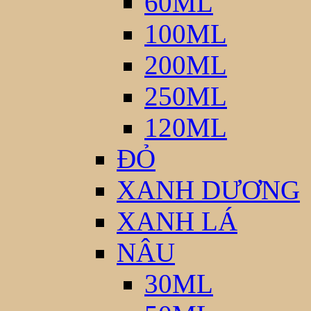
60ML
100ML
200ML
250ML
120ML
ĐỎ
XANH DƯƠNG
XANH LÁ
NÂU
30ML