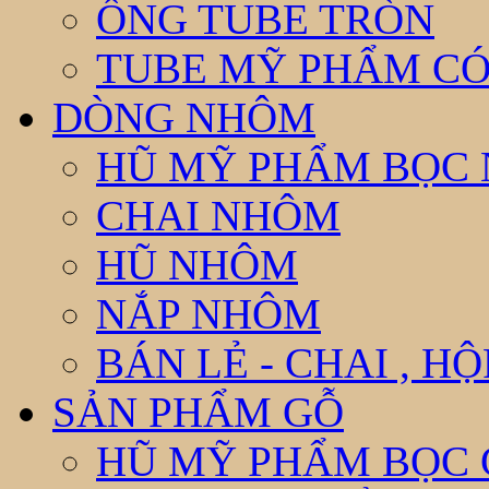
ỐNG TUBE TRÒN
TUBE MỸ PHẨM CÓ
DÒNG NHÔM
HŨ MỸ PHẨM BỌC
CHAI NHÔM
HŨ NHÔM
NẮP NHÔM
BÁN LẺ - CHAI , H
SẢN PHẨM GỖ
HŨ MỸ PHẨM BỌC 