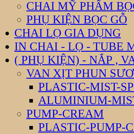
CHAI MỸ PHẨM BỌ
PHỤ KIỆN BỌC GỖ
CHAI LỌ GIA DỤNG
IN CHAI - LỌ - TUBE
( PHỤ KIỆN) - NẮP , V
VAN XỊT PHUN SƯƠ
PLASTIC-MIST-S
ALUMINIUM-MIS
PUMP-CREAM
PLASTIC-PUMP-