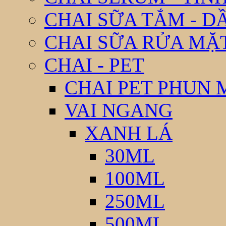
CHAI SỮA TẮM - D
CHAI SỮA RỬA MẶ
CHAI - PET
CHAI PET PHUN 
VAI NGANG
XANH LÁ
30ML
100ML
250ML
500ML