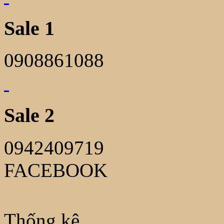
Sale 1
0908861088
Sale 2
0942409719
FACEBOOK
Thống kê