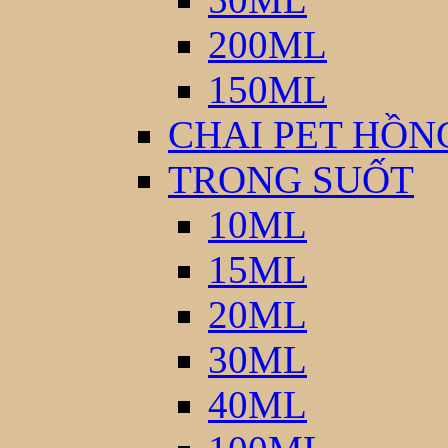
200ML
150ML
CHAI PET HỒN
TRONG SUỐT
10ML
15ML
20ML
30ML
40ML