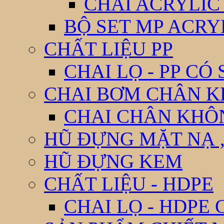
CHAI ACRYLIC
BỘ SET MP ACRY
CHẤT LIỆU PP
CHAI LỌ - PP CÓ
CHAI BƠM CHÂN 
CHAI CHÂN KHÔ
HŨ ĐỰNG MẶT NẠ ,
HŨ ĐỰNG KEM
CHẤT LIỆU - HDPE
CHAI LỌ - HDPE 