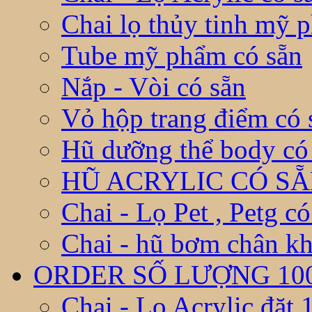
Chai lọ thủy tinh mỹ 
Tube mỹ phẩm có sẵn
Nắp - Vòi có sẵn
Vỏ hộp trang điểm có 
Hũ dưỡng thể body có
HŨ ACRYLIC CÓ S
Chai - Lọ Pet , Petg có
Chai - hũ bơm chân kh
ORDER SỐ LƯỢNG 10
Chai - Lọ Acrylic đặt