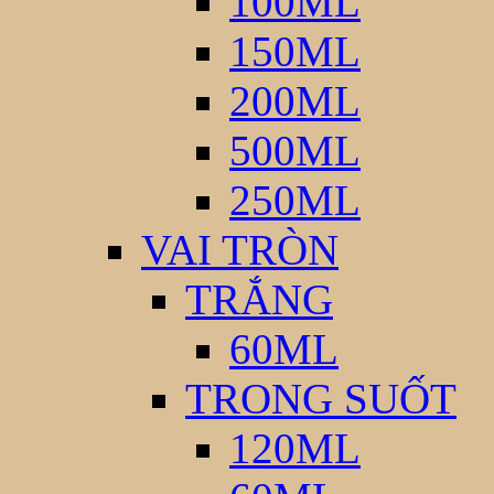
100ML
150ML
200ML
500ML
250ML
VAI TRÒN
TRẮNG
60ML
TRONG SUỐT
120ML