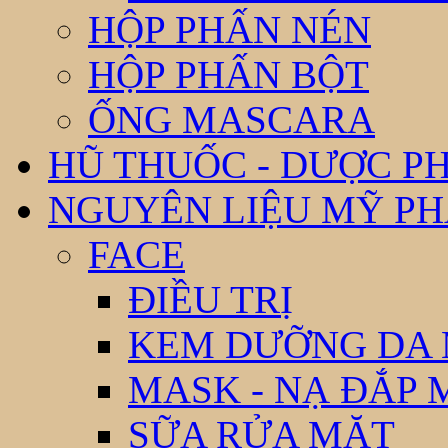
HỘP PHẤN NÉN
HỘP PHẤN BỘT
ỐNG MASCARA
HŨ THUỐC - DƯỢC P
NGUYÊN LIỆU MỸ P
FACE
ĐIỀU TRỊ
KEM DƯỠNG DA
MASK - NẠ ĐẮP 
SỮA RỬA MẶT