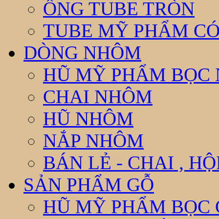
ỐNG TUBE TRÒN
TUBE MỸ PHẨM CÓ
DÒNG NHÔM
HŨ MỸ PHẨM BỌC
CHAI NHÔM
HŨ NHÔM
NẮP NHÔM
BÁN LẺ - CHAI , H
SẢN PHẨM GỖ
HŨ MỸ PHẨM BỌC 