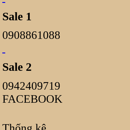
Sale 1
0908861088
Sale 2
0942409719
FACEBOOK
Thống kê