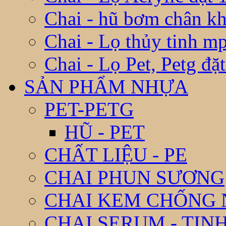
Chai - hũ bơm chân k
Chai - Lọ thủy tinh m
Chai - Lọ Pet, Petg đặ
SẢN PHẨM NHỰA
PET-PETG
HŨ - PET
CHẤT LIỆU - PE
CHAI PHUN SƯƠNG
CHAI KEM CHỐNG
CHAI SERUM - TIN