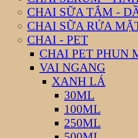
CHAI SỮA TẮM - D
CHAI SỮA RỬA MẶ
CHAI - PET
CHAI PET PHUN 
VAI NGANG
XANH LÁ
30ML
100ML
250ML
500ML