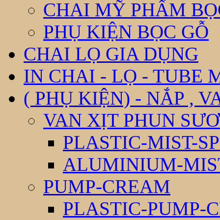
CHAI MỸ PHẨM BỌ
PHỤ KIỆN BỌC GỖ
CHAI LỌ GIA DỤNG
IN CHAI - LỌ - TUBE
( PHỤ KIỆN) - NẮP , V
VAN XỊT PHUN SƯƠ
PLASTIC-MIST-S
ALUMINIUM-MIS
PUMP-CREAM
PLASTIC-PUMP-