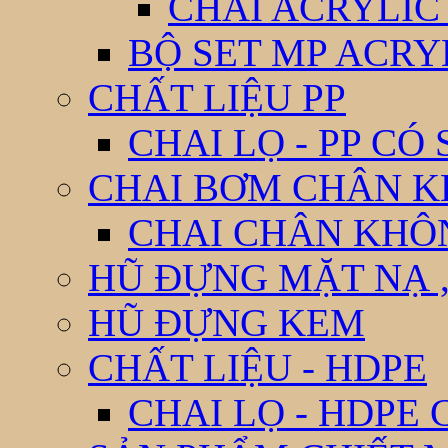
CHAI ACRYLIC
BỘ SET MP ACRY
CHẤT LIỆU PP
CHAI LỌ - PP CÓ
CHAI BƠM CHÂN 
CHAI CHÂN KHÔ
HŨ ĐỰNG MẶT NẠ ,
HŨ ĐỰNG KEM
CHẤT LIỆU - HDPE
CHAI LỌ - HDPE 