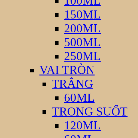
100ML
150ML
200ML
500ML
250ML
VAI TRÒN
TRẮNG
60ML
TRONG SUỐT
120ML