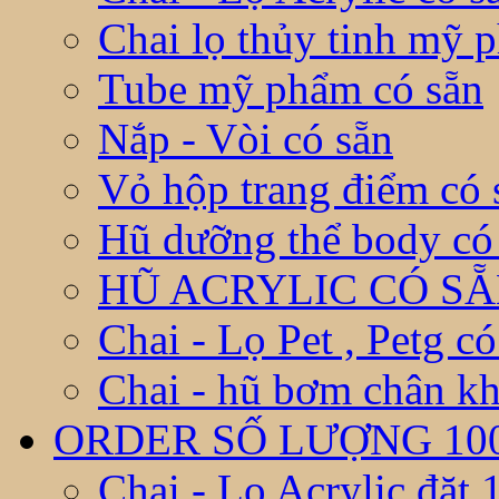
Chai lọ thủy tinh mỹ 
Tube mỹ phẩm có sẵn
Nắp - Vòi có sẵn
Vỏ hộp trang điểm có 
Hũ dưỡng thể body có
HŨ ACRYLIC CÓ S
Chai - Lọ Pet , Petg có
Chai - hũ bơm chân kh
ORDER SỐ LƯỢNG 10
Chai - Lọ Acrylic đặt