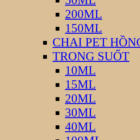
200ML
150ML
CHAI PET HỒN
TRONG SUỐT
10ML
15ML
20ML
30ML
40ML