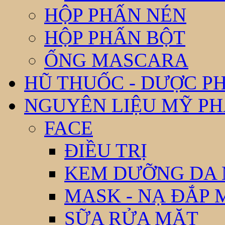
HỘP PHẤN NÉN
HỘP PHẤN BỘT
ỐNG MASCARA
HŨ THUỐC - DƯỢC P
NGUYÊN LIỆU MỸ P
FACE
ĐIỀU TRỊ
KEM DƯỠNG DA
MASK - NẠ ĐẮP 
SỮA RỬA MẶT