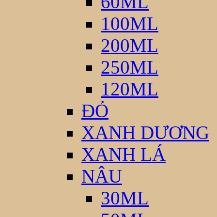
60ML
100ML
200ML
250ML
120ML
ĐỎ
XANH DƯƠNG
XANH LÁ
NÂU
30ML