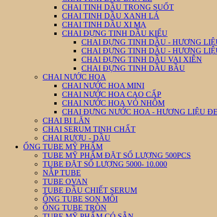
CHAI TINH DẦU TRONG SUỐT
CHAI TINH DẦU XANH LÁ
CHAI TINH DẦU XI MẠ
CHAI ĐỰNG TINH DẦU KIỂU
CHAI ĐỰNG TINH DẦU - HƯƠNG LIỆ
CHAI ĐỰNG TINH DẦU - HƯƠNG LI
CHAI ĐỰNG TINH DẦU VAI XIÊN
CHAI ĐỰNG TINH DẦU BẦU
CHAI NƯỚC HOA
CHAI NƯỚC HOA MINI
CHAI NƯỚC HOA CAO CẤP
CHAI NƯỚC HOA VỎ NHÔM
CHAI ĐỰNG NƯỚC HOA - HƯƠNG LIỆU Đ
CHAI BI LĂN
CHAI SERUM TINH CHẤT
CHAI RƯỢU - DẦU
ỐNG TUBE MỸ PHẨM
TUBE MỸ PHẨM ĐẶT SỐ LƯỢNG 500PCS
TUBE ĐẶT SỐ LƯỢNG 5000- 10.000
NẮP TUBE
TUBE OVAN
TUBE ĐẦU CHIẾT SERUM
ỐNG TUBE SON MÔI
ỐNG TUBE TRÒN
TUBE MỸ PHẨM CÓ SẴN