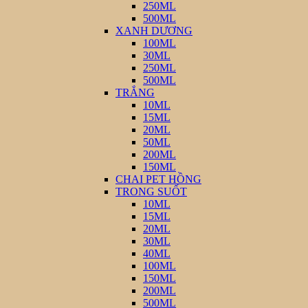
250ML
500ML
XANH DƯƠNG
100ML
30ML
250ML
500ML
TRẮNG
10ML
15ML
20ML
50ML
200ML
150ML
CHAI PET HỒNG
TRONG SUỐT
10ML
15ML
20ML
30ML
40ML
100ML
150ML
200ML
500ML