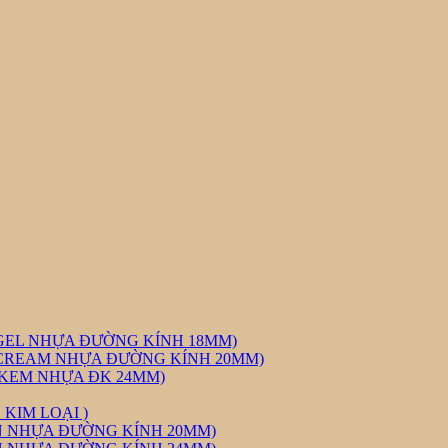
GEL NHỰA ĐƯỜNG KÍNH 18MM)
CREAM NHỰA ĐƯỜNG KÍNH 20MM)
 KEM NHỰA ĐK 24MM)
KIM LOẠI )
N NHỰA ĐƯỜNG KÍNH 20MM)