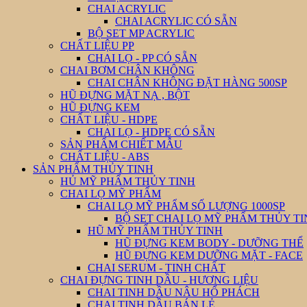
CHAI ACRYLIC
CHAI ACRYLIC CÓ SẴN
BỘ SET MP ACRYLIC
CHẤT LIỆU PP
CHAI LỌ - PP CÓ SẴN
CHAI BƠM CHÂN KHÔNG
CHAI CHÂN KHÔNG ĐẶT HÀNG 500SP
HŨ ĐỰNG MẶT NẠ , BỘT
HŨ ĐỰNG KEM
CHẤT LIỆU - HDPE
CHAI LỌ - HDPE CÓ SẴN
SẢN PHẨM CHIẾT MẪU
CHẤT LIỆU - ABS
SẢN PHẨM THỦY TINH
HỦ MỸ PHẨM THỦY TINH
CHAI LỌ MỸ PHẨM
CHAI LỌ MỸ PHẨM SỐ LƯỢNG 1000SP
BỘ SET CHAI LỌ MỸ PHẨM THỦY T
HŨ MỸ PHẨM THỦY TINH
HŨ ĐỰNG KEM BODY - DƯỠNG THỂ
HŨ ĐỰNG KEM DƯỠNG MẶT - FACE
CHAI SERUM - TINH CHẤT
CHAI ĐỰNG TINH DẦU - HƯƠNG LIỆU
CHAI TINH DẦU NÂU HỔ PHÁCH
CHAI TINH DẦU BÁN LẺ