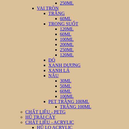
250ML
VAI TRÒN
TRẮNG
60ML
TRONG SUỐT
120ML
60ML
100ML
200ML
250ML
120ML
ĐỎ
XANH DƯƠNG
XANH LÁ
NÂU
30ML
50ML
60ML
100ML
PET TRẮNG 100ML
TRẮNG 100ML
CHẤT LIỆU - PETG
HŨ TRÁI CÂY
CHẤT LIỆU - ACRYLIC
HŨ LỌ ACRYLIC