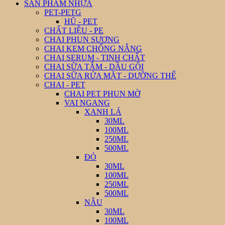
SẢN PHẨM NHỰA
PET-PETG
HŨ - PET
CHẤT LIỆU - PE
CHAI PHUN SƯƠNG
CHAI KEM CHỐNG NẮNG
CHAI SERUM - TINH CHẤT
CHAI SỮA TẮM - DẦU GỘI
CHAI SỮA RỬA MẶT - DƯỠNG THỂ
CHAI - PET
CHAI PET PHUN MỜ
VAI NGANG
XANH LÁ
30ML
100ML
250ML
500ML
ĐỎ
30ML
100ML
250ML
500ML
NÂU
30ML
100ML