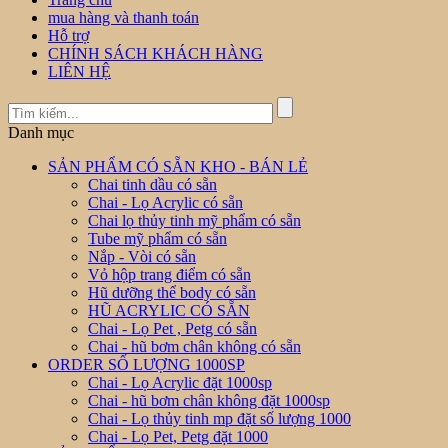
mua hàng và thanh toán
Hỗ trợ
CHÍNH SÁCH KHÁCH HÀNG
LIÊN HỆ
Danh mục
SẢN PHẨM CÓ SẴN KHO - BÁN LẺ
Chai tinh dầu có sẵn
Chai - Lọ Acrylic có sẵn
Chai lọ thủy tinh mỹ phẩm có sẵn
Tube mỹ phẩm có sẵn
Nắp - Vòi có sẵn
Vỏ hộp trang điểm có sẵn
Hũ dưỡng thể body có sẵn
HŨ ACRYLIC CÓ SẴN
Chai - Lọ Pet , Petg có sẵn
Chai - hũ bơm chân không có sẵn
ORDER SỐ LƯỢNG 1000SP
Chai - Lọ Acrylic đặt 1000sp
Chai - hũ bơm chân không đặt 1000sp
Chai - Lọ thủy tinh mp đặt số lượng 1000
Chai - Lọ Pet, Petg đặt 1000