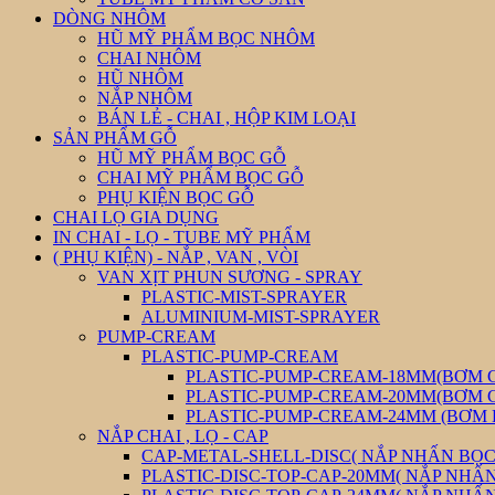
DÒNG NHÔM
HŨ MỸ PHẨM BỌC NHÔM
CHAI NHÔM
HŨ NHÔM
NẮP NHÔM
BÁN LẺ - CHAI , HỘP KIM LOẠI
SẢN PHẨM GỖ
HŨ MỸ PHẨM BỌC GỖ
CHAI MỸ PHẨM BỌC GỖ
PHỤ KIỆN BỌC GỖ
CHAI LỌ GIA DỤNG
IN CHAI - LỌ - TUBE MỸ PHẨM
( PHỤ KIỆN) - NẮP , VAN , VÒI
VAN XỊT PHUN SƯƠNG - SPRAY
PLASTIC-MIST-SPRAYER
ALUMINIUM-MIST-SPRAYER
PUMP-CREAM
PLASTIC-PUMP-CREAM
PLASTIC-PUMP-CREAM-18MM(BƠM 
PLASTIC-PUMP-CREAM-20MM(BƠM 
PLASTIC-PUMP-CREAM-24MM (BƠM
NẮP CHAI , LỌ - CAP
CAP-METAL-SHELL-DISC( NẮP NHẤN BỌC 
PLASTIC-DISC-TOP-CAP-20MM( NẮP NHẤ