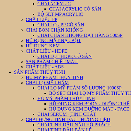
CHAI ACRYLIC
CHAI ACRYLIC CÓ SẴN
BỘ SET MP ACRYLIC
CHẤT LIỆU PP
CHAI LỌ - PP CÓ SẴN
CHAI BƠM CHÂN KHÔNG
CHAI CHÂN KHÔNG ĐẶT HÀNG 500SP
HŨ ĐỰNG MẶT NẠ , BỘT
HŨ ĐỰNG KEM
CHẤT LIỆU - HDPE
CHAI LỌ - HDPE CÓ SẴN
SẢN PHẨM CHIẾT MẪU
CHẤT LIỆU - ABS
SẢN PHẨM THỦY TINH
HỦ MỸ PHẨM THỦY TINH
CHAI LỌ MỸ PHẨM
CHAI LỌ MỸ PHẨM SỐ LƯỢNG 1000SP
BỘ SET CHAI LỌ MỸ PHẨM THỦY T
HŨ MỸ PHẨM THỦY TINH
HŨ ĐỰNG KEM BODY - DƯỠNG THỂ
HŨ ĐỰNG KEM DƯỠNG MẶT - FACE
CHAI SERUM - TINH CHẤT
CHAI ĐỰNG TINH DẦU - HƯƠNG LIỆU
CHAI TINH DẦU NÂU HỔ PHÁCH
CHAI TINH DẦU BÁN LẺ