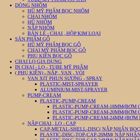
DÒNG NHÔM
HŨ MỸ PHẨM BỌC NHÔM
CHAI NHÔM
HŨ NHÔM
NẮP NHÔM
BÁN LẺ - CHAI , HỘP KIM LOẠI
SẢN PHẨM GỖ
HŨ MỸ PHẨM BỌC GỖ
CHAI MỸ PHẨM BỌC GỖ
PHỤ KIỆN BỌC GỖ
CHAI LỌ GIA DỤNG
IN CHAI - LỌ - TUBE MỸ PHẨM
( PHỤ KIỆN) - NẮP , VAN , VÒI
VAN XỊT PHUN SƯƠNG - SPRAY
PLASTIC-MIST-SPRAYER
ALUMINIUM-MIST-SPRAYER
PUMP-CREAM
PLASTIC-PUMP-CREAM
PLASTIC-PUMP-CREAM-18MM(BƠM 
PLASTIC-PUMP-CREAM-20MM(BƠM 
PLASTIC-PUMP-CREAM-24MM (BƠM
NẮP CHAI , LỌ - CAP
CAP-METAL-SHELL-DISC( NẮP NHẤN BỌC 
PLASTIC-DISC-TOP-CAP-20MM( NẮP NHẤ