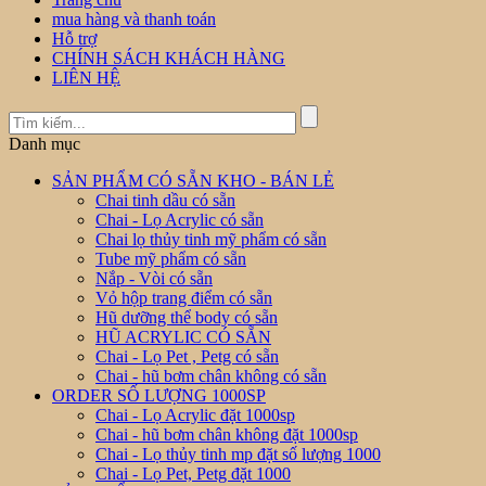
mua hàng và thanh toán
Hỗ trợ
CHÍNH SÁCH KHÁCH HÀNG
LIÊN HỆ
Danh mục
SẢN PHẨM CÓ SẴN KHO - BÁN LẺ
Chai tinh dầu có sẵn
Chai - Lọ Acrylic có sẵn
Chai lọ thủy tinh mỹ phẩm có sẵn
Tube mỹ phẩm có sẵn
Nắp - Vòi có sẵn
Vỏ hộp trang điểm có sẵn
Hũ dưỡng thể body có sẵn
HŨ ACRYLIC CÓ SẴN
Chai - Lọ Pet , Petg có sẵn
Chai - hũ bơm chân không có sẵn
ORDER SỐ LƯỢNG 1000SP
Chai - Lọ Acrylic đặt 1000sp
Chai - hũ bơm chân không đặt 1000sp
Chai - Lọ thủy tinh mp đặt số lượng 1000
Chai - Lọ Pet, Petg đặt 1000