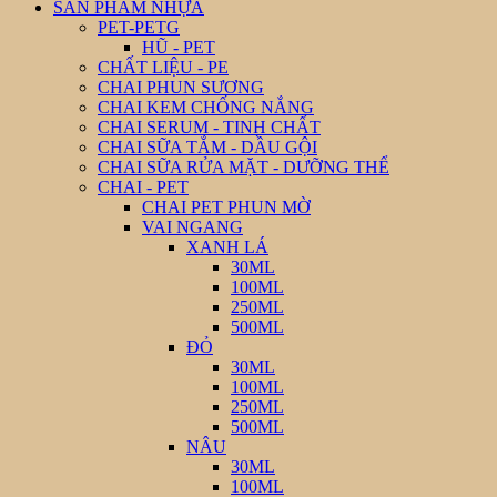
SẢN PHẨM NHỰA
PET-PETG
HŨ - PET
CHẤT LIỆU - PE
CHAI PHUN SƯƠNG
CHAI KEM CHỐNG NẮNG
CHAI SERUM - TINH CHẤT
CHAI SỮA TẮM - DẦU GỘI
CHAI SỮA RỬA MẶT - DƯỠNG THỂ
CHAI - PET
CHAI PET PHUN MỜ
VAI NGANG
XANH LÁ
30ML
100ML
250ML
500ML
ĐỎ
30ML
100ML
250ML
500ML
NÂU
30ML
100ML