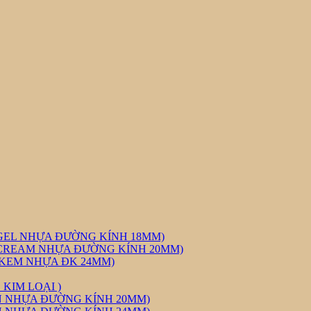
GEL NHỰA ĐƯỜNG KÍNH 18MM)
CREAM NHỰA ĐƯỜNG KÍNH 20MM)
 KEM NHỰA ĐK 24MM)
KIM LOẠI )
N NHỰA ĐƯỜNG KÍNH 20MM)