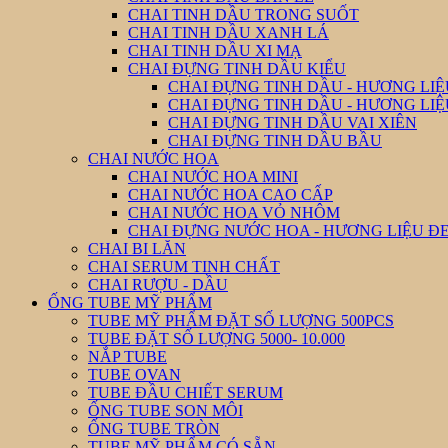
CHAI TINH DẦU TRONG SUỐT
CHAI TINH DẦU XANH LÁ
CHAI TINH DẦU XI MẠ
CHAI ĐỰNG TINH DẦU KIỂU
CHAI ĐỰNG TINH DẦU - HƯƠNG LIỆ
CHAI ĐỰNG TINH DẦU - HƯƠNG LI
CHAI ĐỰNG TINH DẦU VAI XIÊN
CHAI ĐỰNG TINH DẦU BẦU
CHAI NƯỚC HOA
CHAI NƯỚC HOA MINI
CHAI NƯỚC HOA CAO CẤP
CHAI NƯỚC HOA VỎ NHÔM
CHAI ĐỰNG NƯỚC HOA - HƯƠNG LIỆU Đ
CHAI BI LĂN
CHAI SERUM TINH CHẤT
CHAI RƯỢU - DẦU
ỐNG TUBE MỸ PHẨM
TUBE MỸ PHẨM ĐẶT SỐ LƯỢNG 500PCS
TUBE ĐẶT SỐ LƯỢNG 5000- 10.000
NẮP TUBE
TUBE OVAN
TUBE ĐẦU CHIẾT SERUM
ỐNG TUBE SON MÔI
ỐNG TUBE TRÒN
TUBE MỸ PHẨM CÓ SẴN