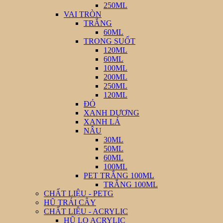
250ML
VAI TRÒN
TRẮNG
60ML
TRONG SUỐT
120ML
60ML
100ML
200ML
250ML
120ML
ĐỎ
XANH DƯƠNG
XANH LÁ
NÂU
30ML
50ML
60ML
100ML
PET TRẮNG 100ML
TRẮNG 100ML
CHẤT LIỆU - PETG
HŨ TRÁI CÂY
CHẤT LIỆU - ACRYLIC
HŨ LỌ ACRYLIC