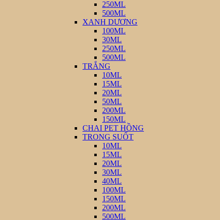
250ML
500ML
XANH DƯƠNG
100ML
30ML
250ML
500ML
TRẮNG
10ML
15ML
20ML
50ML
200ML
150ML
CHAI PET HỒNG
TRONG SUỐT
10ML
15ML
20ML
30ML
40ML
100ML
150ML
200ML
500ML