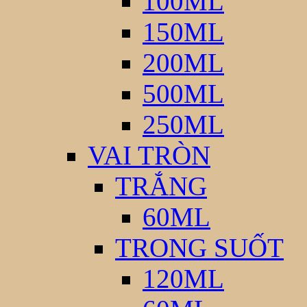
100ML
150ML
200ML
500ML
250ML
VAI TRÒN
TRẮNG
60ML
TRONG SUỐT
120ML