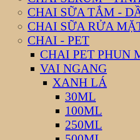
CHAI SỮA TẮM - D
CHAI SỮA RỬA MẶ
CHAI - PET
CHAI PET PHUN 
VAI NGANG
XANH LÁ
30ML
100ML
250ML
500ML