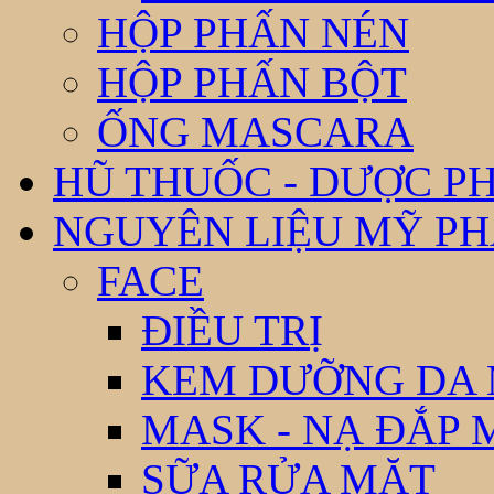
HỘP PHẤN NÉN
HỘP PHẤN BỘT
ỐNG MASCARA
HŨ THUỐC - DƯỢC P
NGUYÊN LIỆU MỸ P
FACE
ĐIỀU TRỊ
KEM DƯỠNG DA
MASK - NẠ ĐẮP 
SỮA RỬA MẶT