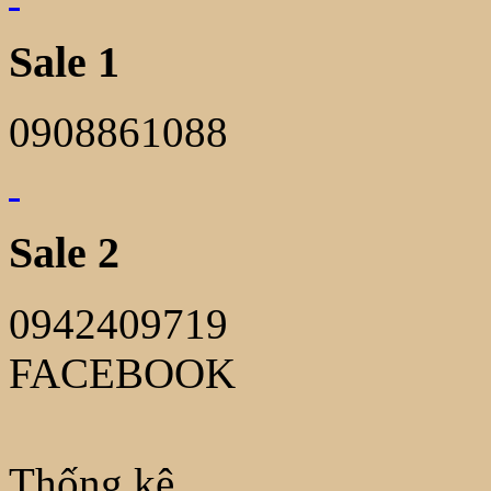
Sale 1
0908861088
Sale 2
0942409719
FACEBOOK
Thống kê