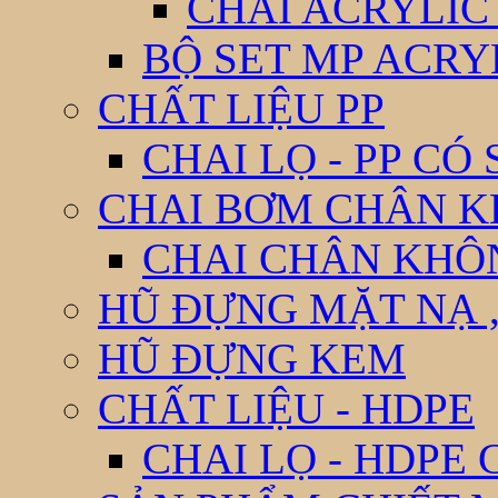
CHAI ACRYLIC
BỘ SET MP ACRY
CHẤT LIỆU PP
CHAI LỌ - PP CÓ
CHAI BƠM CHÂN 
CHAI CHÂN KHÔ
HŨ ĐỰNG MẶT NẠ ,
HŨ ĐỰNG KEM
CHẤT LIỆU - HDPE
CHAI LỌ - HDPE 