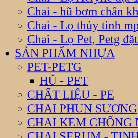
Chai - hũ bơm chân k
Chai - Lọ thủy tinh m
Chai - Lọ Pet, Petg đặ
SẢN PHẨM NHỰA
PET-PETG
HŨ - PET
CHẤT LIỆU - PE
CHAI PHUN SƯƠNG
CHAI KEM CHỐNG
CHAI SERUM - TIN