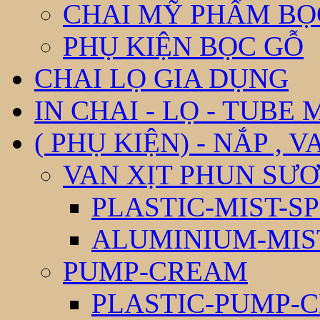
CHAI MỸ PHẨM BỌ
PHỤ KIỆN BỌC GỖ
CHAI LỌ GIA DỤNG
IN CHAI - LỌ - TUBE
( PHỤ KIỆN) - NẮP , V
VAN XỊT PHUN SƯƠ
PLASTIC-MIST-S
ALUMINIUM-MIS
PUMP-CREAM
PLASTIC-PUMP-