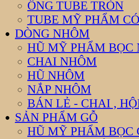
ỐNG TUBE TRÒN
TUBE MỸ PHẨM CÓ
DÒNG NHÔM
HŨ MỸ PHẨM BỌC
CHAI NHÔM
HŨ NHÔM
NẮP NHÔM
BÁN LẺ - CHAI , H
SẢN PHẨM GỖ
HŨ MỸ PHẨM BỌC 