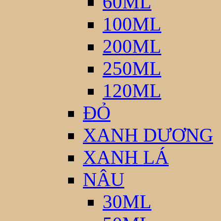
60ML
100ML
200ML
250ML
120ML
ĐỎ
XANH DƯƠNG
XANH LÁ
NÂU
30ML