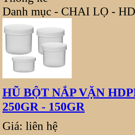
Danh mục - CHAI LỌ - H
HŨ BỘT NẮP VẶN HDPE 
250GR - 150GR
Giá: liên hệ