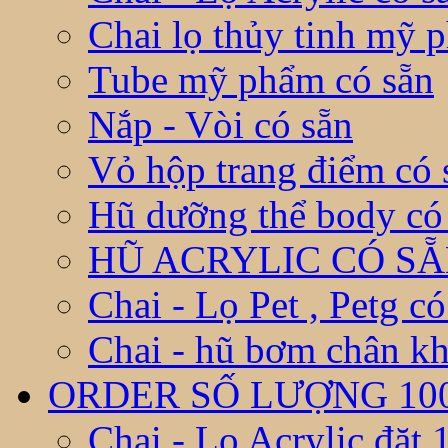
Chai lọ thủy tinh mỹ 
Tube mỹ phẩm có sẵn
Nắp - Vòi có sẵn
Vỏ hộp trang điểm có 
Hũ dưỡng thể body có
HŨ ACRYLIC CÓ S
Chai - Lọ Pet , Petg có
Chai - hũ bơm chân kh
ORDER SỐ LƯỢNG 10
Chai - Lọ Acrylic đặt