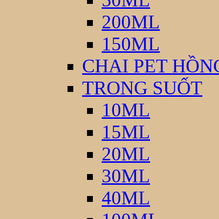
200ML
150ML
CHAI PET HỒN
TRONG SUỐT
10ML
15ML
20ML
30ML
40ML