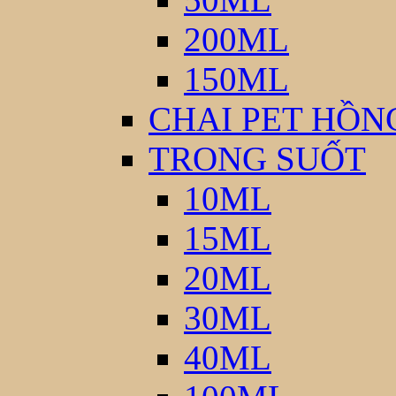
200ML
150ML
CHAI PET HỒN
TRONG SUỐT
10ML
15ML
20ML
30ML
40ML