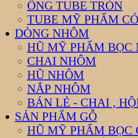
ỐNG TUBE TRÒN
TUBE MỸ PHẨM CÓ
DÒNG NHÔM
HŨ MỸ PHẨM BỌC
CHAI NHÔM
HŨ NHÔM
NẮP NHÔM
BÁN LẺ - CHAI , H
SẢN PHẨM GỖ
HŨ MỸ PHẨM BỌC 