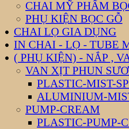
CHAI MỸ PHẨM BỌ
PHỤ KIỆN BỌC GỖ
CHAI LỌ GIA DỤNG
IN CHAI - LỌ - TUBE
( PHỤ KIỆN) - NẮP , V
VAN XỊT PHUN SƯƠ
PLASTIC-MIST-S
ALUMINIUM-MIS
PUMP-CREAM
PLASTIC-PUMP-