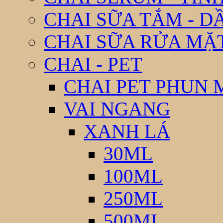
CHAI SỮA TẮM - D
CHAI SỮA RỬA MẶ
CHAI - PET
CHAI PET PHUN 
VAI NGANG
XANH LÁ
30ML
100ML
250ML
500ML