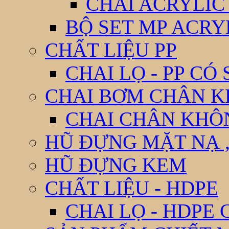
CHAI ACRYLIC
BỘ SET MP ACRY
CHẤT LIỆU PP
CHAI LỌ - PP CÓ
CHAI BƠM CHÂN 
CHAI CHÂN KHÔ
HŨ ĐỰNG MẶT NẠ ,
HŨ ĐỰNG KEM
CHẤT LIỆU - HDPE
CHAI LỌ - HDPE 