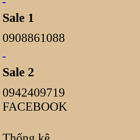
Sale 1
0908861088
Sale 2
0942409719
FACEBOOK
Thống kê