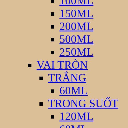
100ML
150ML
200ML
500ML
250ML
VAI TRÒN
TRẮNG
60ML
TRONG SUỐT
120ML