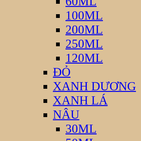
60ML
100ML
200ML
250ML
120ML
ĐỎ
XANH DƯƠNG
XANH LÁ
NÂU
30ML