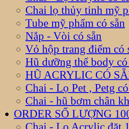
Chai lọ thủy tinh mỹ 
Tube mỹ phẩm có sẵn
Nắp - Vòi có sẵn
Vỏ hộp trang điểm có 
Hũ dưỡng thể body có
HŨ ACRYLIC CÓ S
Chai - Lọ Pet , Petg có
Chai - hũ bơm chân kh
ORDER SỐ LƯỢNG 10
Chai - Lọ Acrylic đặt