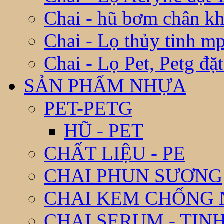
Chai - hũ bơm chân k
Chai - Lọ thủy tinh m
Chai - Lọ Pet, Petg đặ
SẢN PHẨM NHỰA
PET-PETG
HŨ - PET
CHẤT LIỆU - PE
CHAI PHUN SƯƠNG
CHAI KEM CHỐNG
CHAI SERUM - TIN