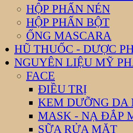
HỘP PHẤN NÉN
HỘP PHẤN BỘT
ỐNG MASCARA
HŨ THUỐC - DƯỢC P
NGUYÊN LIỆU MỸ P
FACE
ĐIỀU TRỊ
KEM DƯỠNG DA
MASK - NẠ ĐẮP 
SỮA RỬA MẶT