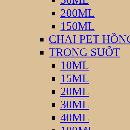
200ML
150ML
CHAI PET HỒN
TRONG SUỐT
10ML
15ML
20ML
30ML
40ML