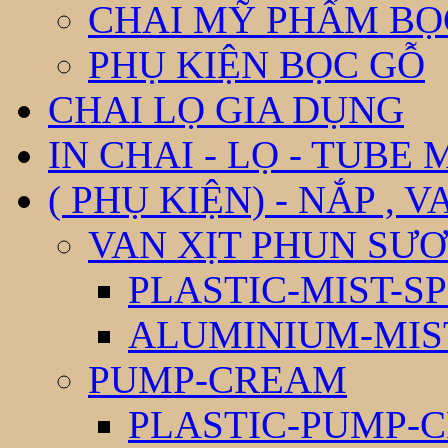
CHAI MỸ PHẨM BỌ
PHỤ KIỆN BỌC GỖ
CHAI LỌ GIA DỤNG
IN CHAI - LỌ - TUBE
( PHỤ KIỆN) - NẮP , V
VAN XỊT PHUN SƯƠ
PLASTIC-MIST-S
ALUMINIUM-MIS
PUMP-CREAM
PLASTIC-PUMP-