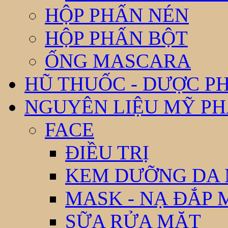
HỘP PHẤN NÉN
HỘP PHẤN BỘT
ỐNG MASCARA
HŨ THUỐC - DƯỢC P
NGUYÊN LIỆU MỸ P
FACE
ĐIỀU TRỊ
KEM DƯỠNG DA
MASK - NẠ ĐẮP 
SỮA RỬA MẶT