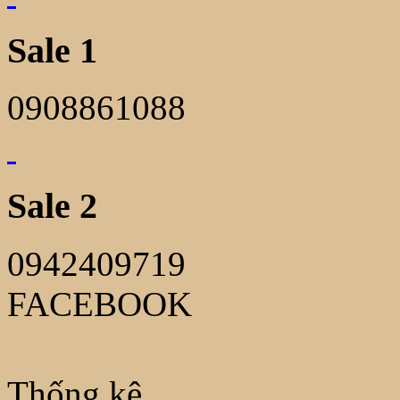
Sale 1
0908861088
Sale 2
0942409719
FACEBOOK
Thống kê