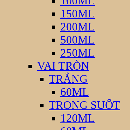
100ML
150ML
200ML
500ML
250ML
VAI TRÒN
TRẮNG
60ML
TRONG SUỐT
120ML