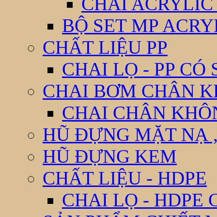
CHAI ACRYLIC
BỘ SET MP ACRY
CHẤT LIỆU PP
CHAI LỌ - PP CÓ
CHAI BƠM CHÂN 
CHAI CHÂN KHÔ
HŨ ĐỰNG MẶT NẠ ,
HŨ ĐỰNG KEM
CHẤT LIỆU - HDPE
CHAI LỌ - HDPE 