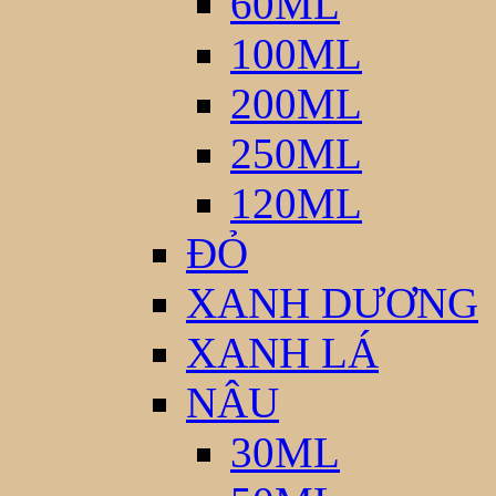
60ML
100ML
200ML
250ML
120ML
ĐỎ
XANH DƯƠNG
XANH LÁ
NÂU
30ML