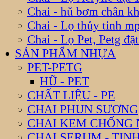
Chai - hũ bơm chân k
Chai - Lọ thủy tinh m
Chai - Lọ Pet, Petg đặ
SẢN PHẨM NHỰA
PET-PETG
HŨ - PET
CHẤT LIỆU - PE
CHAI PHUN SƯƠNG
CHAI KEM CHỐNG
CHAI SERUM - TIN