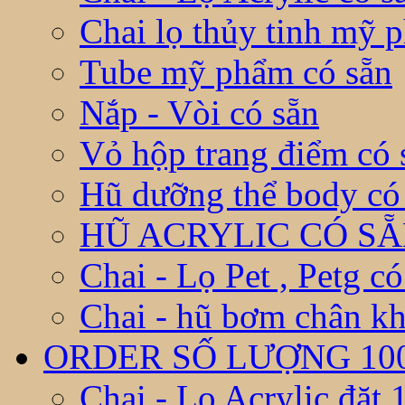
Chai lọ thủy tinh mỹ 
Tube mỹ phẩm có sẵn
Nắp - Vòi có sẵn
Vỏ hộp trang điểm có 
Hũ dưỡng thể body có
HŨ ACRYLIC CÓ S
Chai - Lọ Pet , Petg có
Chai - hũ bơm chân kh
ORDER SỐ LƯỢNG 10
Chai - Lọ Acrylic đặt