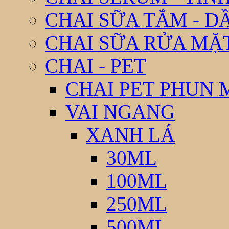
CHAI SỮA TẮM - D
CHAI SỮA RỬA MẶ
CHAI - PET
CHAI PET PHUN 
VAI NGANG
XANH LÁ
30ML
100ML
250ML
500ML