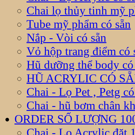
Chai lọ thủy tinh mỹ 
Tube mỹ phẩm có sẵn
Nắp - Vòi có sẵn
Vỏ hộp trang điểm có 
Hũ dưỡng thể body có
HŨ ACRYLIC CÓ S
Chai - Lọ Pet , Petg có
Chai - hũ bơm chân kh
ORDER SỐ LƯỢNG 10
Chai - Lọ Acrylic đặt