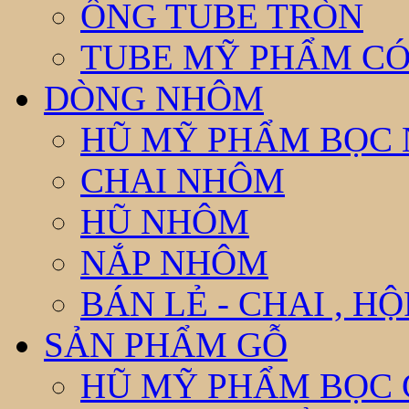
ỐNG TUBE TRÒN
TUBE MỸ PHẨM CÓ
DÒNG NHÔM
HŨ MỸ PHẨM BỌC
CHAI NHÔM
HŨ NHÔM
NẮP NHÔM
BÁN LẺ - CHAI , H
SẢN PHẨM GỖ
HŨ MỸ PHẨM BỌC 