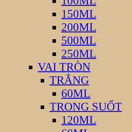
100ML
150ML
200ML
500ML
250ML
VAI TRÒN
TRẮNG
60ML
TRONG SUỐT
120ML