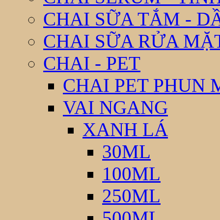
CHAI SỮA TẮM - D
CHAI SỮA RỬA MẶ
CHAI - PET
CHAI PET PHUN 
VAI NGANG
XANH LÁ
30ML
100ML
250ML
500ML