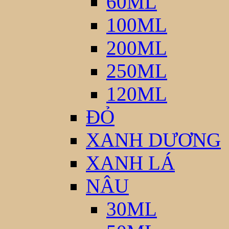
60ML
100ML
200ML
250ML
120ML
ĐỎ
XANH DƯƠNG
XANH LÁ
NÂU
30ML