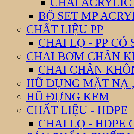
CHAI ACRYLIC
BỘ SET MP ACRY
CHẤT LIỆU PP
CHAI LỌ - PP CÓ
CHAI BƠM CHÂN 
CHAI CHÂN KHÔ
HŨ ĐỰNG MẶT NẠ ,
HŨ ĐỰNG KEM
CHẤT LIỆU - HDPE
CHAI LỌ - HDPE 