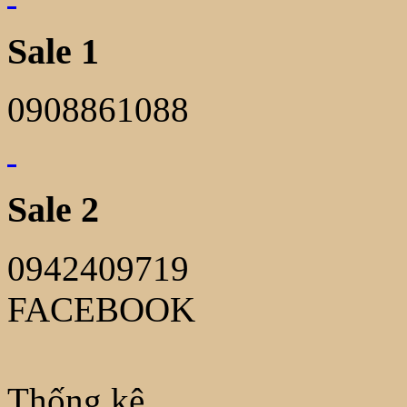
Sale 1
0908861088
Sale 2
0942409719
FACEBOOK
Thống kê