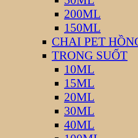
200ML
150ML
CHAI PET HỒN
TRONG SUỐT
10ML
15ML
20ML
30ML
40ML