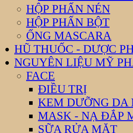
HỘP PHẤN NÉN
HỘP PHẤN BỘT
ỐNG MASCARA
HŨ THUỐC - DƯỢC P
NGUYÊN LIỆU MỸ P
FACE
ĐIỀU TRỊ
KEM DƯỠNG DA
MASK - NẠ ĐẮP 
SỮA RỬA MẶT