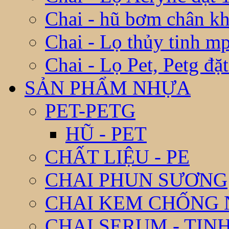
Chai - hũ bơm chân k
Chai - Lọ thủy tinh m
Chai - Lọ Pet, Petg đặ
SẢN PHẨM NHỰA
PET-PETG
HŨ - PET
CHẤT LIỆU - PE
CHAI PHUN SƯƠNG
CHAI KEM CHỐNG
CHAI SERUM - TIN