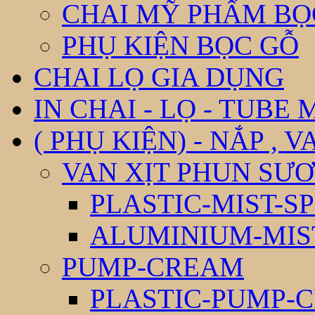
CHAI MỸ PHẨM BỌ
PHỤ KIỆN BỌC GỖ
CHAI LỌ GIA DỤNG
IN CHAI - LỌ - TUBE
( PHỤ KIỆN) - NẮP , V
VAN XỊT PHUN SƯƠ
PLASTIC-MIST-S
ALUMINIUM-MIS
PUMP-CREAM
PLASTIC-PUMP-