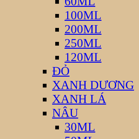
60ML
100ML
200ML
250ML
120ML
ĐỎ
XANH DƯƠNG
XANH LÁ
NÂU
30ML