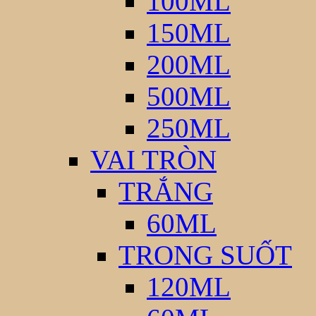
100ML
150ML
200ML
500ML
250ML
VAI TRÒN
TRẮNG
60ML
TRONG SUỐT
120ML