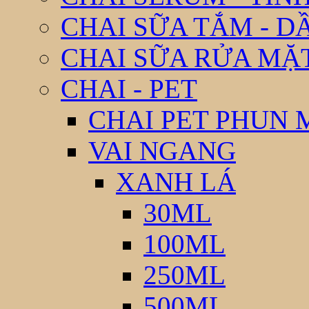
CHAI SỮA TẮM - D
CHAI SỮA RỬA MẶ
CHAI - PET
CHAI PET PHUN 
VAI NGANG
XANH LÁ
30ML
100ML
250ML
500ML