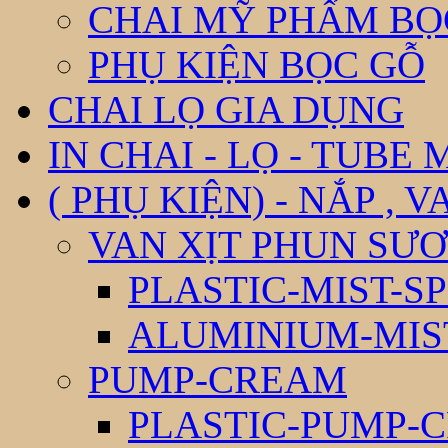
CHAI MỸ PHẨM BỌ
PHỤ KIỆN BỌC GỖ
CHAI LỌ GIA DỤNG
IN CHAI - LỌ - TUBE
( PHỤ KIỆN) - NẮP , V
VAN XỊT PHUN SƯƠ
PLASTIC-MIST-S
ALUMINIUM-MIS
PUMP-CREAM
PLASTIC-PUMP-