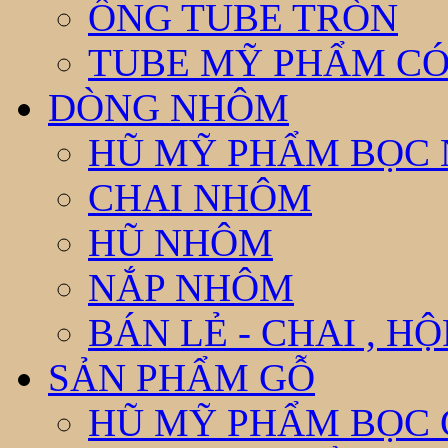
ỐNG TUBE TRÒN
TUBE MỸ PHẨM CÓ
DÒNG NHÔM
HŨ MỸ PHẨM BỌC
CHAI NHÔM
HŨ NHÔM
NẮP NHÔM
BÁN LẺ - CHAI , H
SẢN PHẨM GỖ
HŨ MỸ PHẨM BỌC 