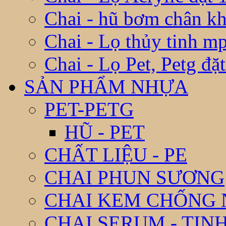
Chai - hũ bơm chân k
Chai - Lọ thủy tinh m
Chai - Lọ Pet, Petg đặ
SẢN PHẨM NHỰA
PET-PETG
HŨ - PET
CHẤT LIỆU - PE
CHAI PHUN SƯƠNG
CHAI KEM CHỐNG
CHAI SERUM - TIN