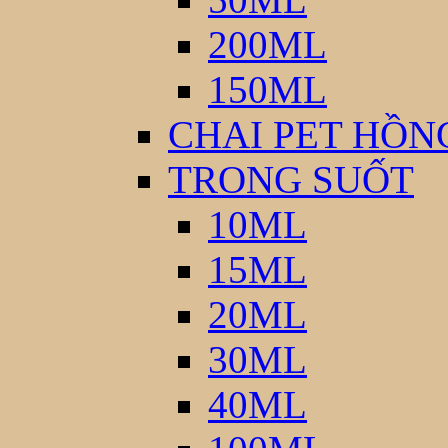
200ML
150ML
CHAI PET HỒN
TRONG SUỐT
10ML
15ML
20ML
30ML
40ML