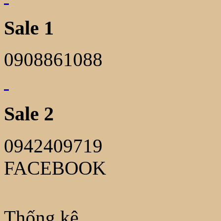
Sale 1
0908861088
Sale 2
0942409719
FACEBOOK
Thống kê