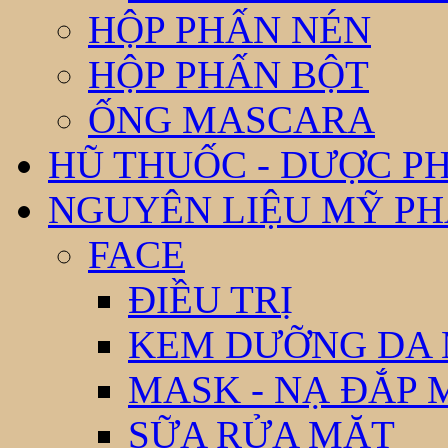
HỘP PHẤN NÉN
HỘP PHẤN BỘT
ỐNG MASCARA
HŨ THUỐC - DƯỢC P
NGUYÊN LIỆU MỸ P
FACE
ĐIỀU TRỊ
KEM DƯỠNG DA
MASK - NẠ ĐẮP 
SỮA RỬA MẶT