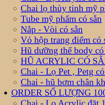
Chai lọ thủy tinh mỹ 
Tube mỹ phẩm có sẵn
Nắp - Vòi có sẵn
Vỏ hộp trang điểm có 
Hũ dưỡng thể body có
HŨ ACRYLIC CÓ S
Chai - Lọ Pet , Petg có
Chai - hũ bơm chân kh
ORDER SỐ LƯỢNG 10
Chai - Lọ Acrylic đặt