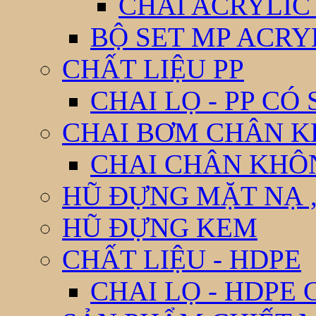
CHAI ACRYLIC
BỘ SET MP ACRY
CHẤT LIỆU PP
CHAI LỌ - PP CÓ
CHAI BƠM CHÂN 
CHAI CHÂN KHÔ
HŨ ĐỰNG MẶT NẠ ,
HŨ ĐỰNG KEM
CHẤT LIỆU - HDPE
CHAI LỌ - HDPE 