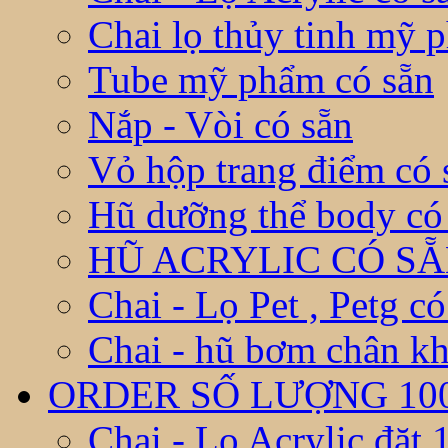
Chai lọ thủy tinh mỹ 
Tube mỹ phẩm có sẵn
Nắp - Vòi có sẵn
Vỏ hộp trang điểm có 
Hũ dưỡng thể body có
HŨ ACRYLIC CÓ S
Chai - Lọ Pet , Petg có
Chai - hũ bơm chân kh
ORDER SỐ LƯỢNG 10
Chai - Lọ Acrylic đặt