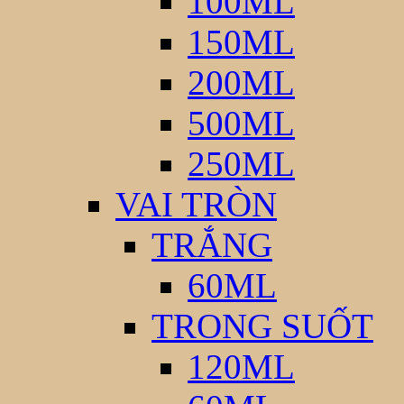
100ML
150ML
200ML
500ML
250ML
VAI TRÒN
TRẮNG
60ML
TRONG SUỐT
120ML