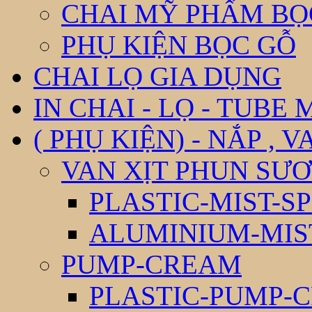
CHAI MỸ PHẨM BỌ
PHỤ KIỆN BỌC GỖ
CHAI LỌ GIA DỤNG
IN CHAI - LỌ - TUBE
( PHỤ KIỆN) - NẮP , V
VAN XỊT PHUN SƯƠ
PLASTIC-MIST-S
ALUMINIUM-MIS
PUMP-CREAM
PLASTIC-PUMP-