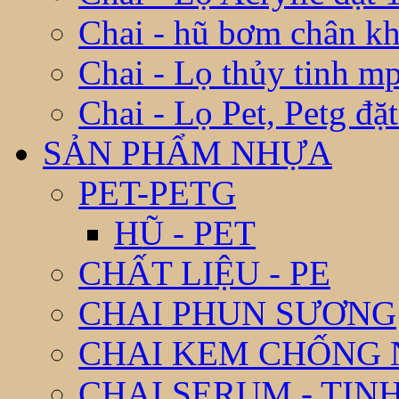
Chai - hũ bơm chân k
Chai - Lọ thủy tinh m
Chai - Lọ Pet, Petg đặ
SẢN PHẨM NHỰA
PET-PETG
HŨ - PET
CHẤT LIỆU - PE
CHAI PHUN SƯƠNG
CHAI KEM CHỐNG
CHAI SERUM - TIN