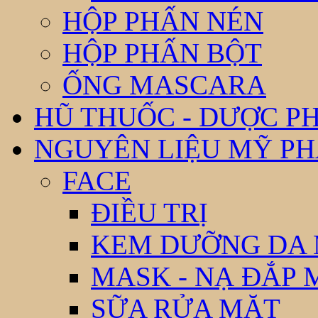
HỘP PHẤN NÉN
HỘP PHẤN BỘT
ỐNG MASCARA
HŨ THUỐC - DƯỢC P
NGUYÊN LIỆU MỸ P
FACE
ĐIỀU TRỊ
KEM DƯỠNG DA
MASK - NẠ ĐẮP 
SỮA RỬA MẶT