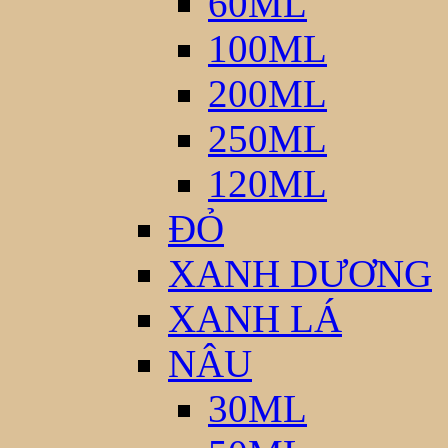
60ML
100ML
200ML
250ML
120ML
ĐỎ
XANH DƯƠNG
XANH LÁ
NÂU
30ML