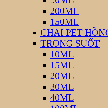
200ML
150ML
CHAI PET HỒN
TRONG SUỐT
10ML
15ML
20ML
30ML
40ML