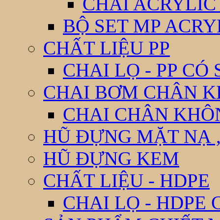
CHAI ACRYLIC
BỘ SET MP ACRY
CHẤT LIỆU PP
CHAI LỌ - PP CÓ
CHAI BƠM CHÂN 
CHAI CHÂN KHÔ
HŨ ĐỰNG MẶT NẠ ,
HŨ ĐỰNG KEM
CHẤT LIỆU - HDPE
CHAI LỌ - HDPE 