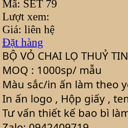
Mã:
SET 79
Lượt xem:
Giá: liên hệ
Đặt hàng
BỘ VỎ CHAI LỌ THUỶ TI
MOQ : 1000sp/ mẫu
Màu sắc/in ấn làm theo y
In ấn logo , Hộp giấy , t
Tư vấn thiết kế bao bì là
Zalo: 0942409719