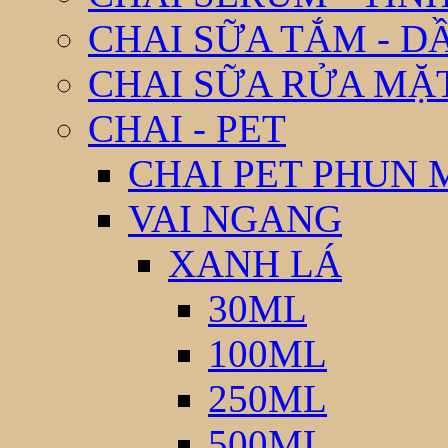
CHAI SỮA TẮM - D
CHAI SỮA RỬA MẶ
CHAI - PET
CHAI PET PHUN 
VAI NGANG
XANH LÁ
30ML
100ML
250ML
500ML