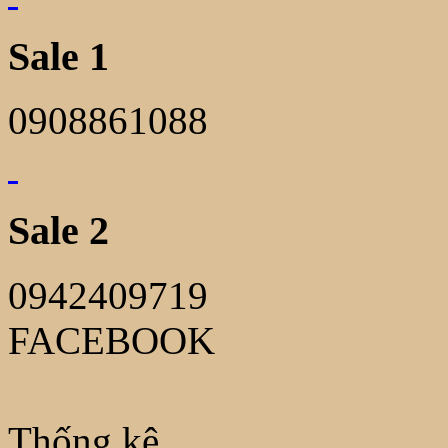
Sale 1
0908861088
Sale 2
0942409719
FACEBOOK
Thống kê