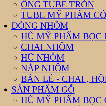
ỐNG TUBE TRÒN
TUBE MỸ PHẨM CÓ
DÒNG NHÔM
HŨ MỸ PHẨM BỌC
CHAI NHÔM
HŨ NHÔM
NẮP NHÔM
BÁN LẺ - CHAI , H
SẢN PHẨM GỖ
HŨ MỸ PHẨM BỌC 