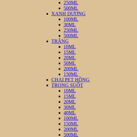
250ML
500ML
XANH DƯƠNG
100ML
30ML
250ML
500ML
TRẮNG
10ML
15ML
20ML
50ML
200ML
150ML
CHAI PET HỒNG
TRONG SUỐT
10ML
15ML
20ML
30ML
40ML
100ML
150ML
200ML
500ML