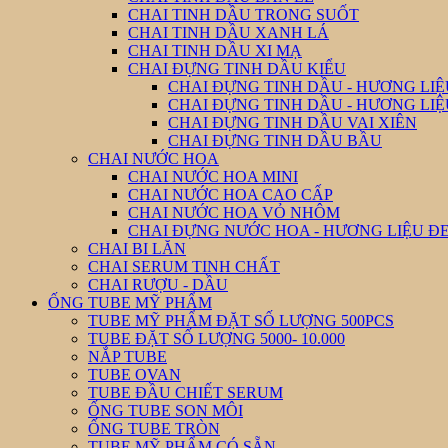
CHAI TINH DẦU TRONG SUỐT
CHAI TINH DẦU XANH LÁ
CHAI TINH DẦU XI MẠ
CHAI ĐỰNG TINH DẦU KIỂU
CHAI ĐỰNG TINH DẦU - HƯƠNG LIỆ
CHAI ĐỰNG TINH DẦU - HƯƠNG LI
CHAI ĐỰNG TINH DẦU VAI XIÊN
CHAI ĐỰNG TINH DẦU BẦU
CHAI NƯỚC HOA
CHAI NƯỚC HOA MINI
CHAI NƯỚC HOA CAO CẤP
CHAI NƯỚC HOA VỎ NHÔM
CHAI ĐỰNG NƯỚC HOA - HƯƠNG LIỆU Đ
CHAI BI LĂN
CHAI SERUM TINH CHẤT
CHAI RƯỢU - DẦU
ỐNG TUBE MỸ PHẨM
TUBE MỸ PHẨM ĐẶT SỐ LƯỢNG 500PCS
TUBE ĐẶT SỐ LƯỢNG 5000- 10.000
NẮP TUBE
TUBE OVAN
TUBE ĐẦU CHIẾT SERUM
ỐNG TUBE SON MÔI
ỐNG TUBE TRÒN
TUBE MỸ PHẨM CÓ SẴN