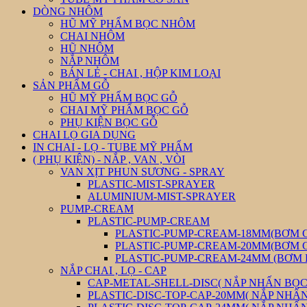
DÒNG NHÔM
HŨ MỸ PHẨM BỌC NHÔM
CHAI NHÔM
HŨ NHÔM
NẮP NHÔM
BÁN LẺ - CHAI , HỘP KIM LOẠI
SẢN PHẨM GỖ
HŨ MỸ PHẨM BỌC GỖ
CHAI MỸ PHẨM BỌC GỖ
PHỤ KIỆN BỌC GỖ
CHAI LỌ GIA DỤNG
IN CHAI - LỌ - TUBE MỸ PHẨM
( PHỤ KIỆN) - NẮP , VAN , VÒI
VAN XỊT PHUN SƯƠNG - SPRAY
PLASTIC-MIST-SPRAYER
ALUMINIUM-MIST-SPRAYER
PUMP-CREAM
PLASTIC-PUMP-CREAM
PLASTIC-PUMP-CREAM-18MM(BƠM 
PLASTIC-PUMP-CREAM-20MM(BƠM 
PLASTIC-PUMP-CREAM-24MM (BƠM
NẮP CHAI , LỌ - CAP
CAP-METAL-SHELL-DISC( NẮP NHẤN BỌC 
PLASTIC-DISC-TOP-CAP-20MM( NẮP NHẤ