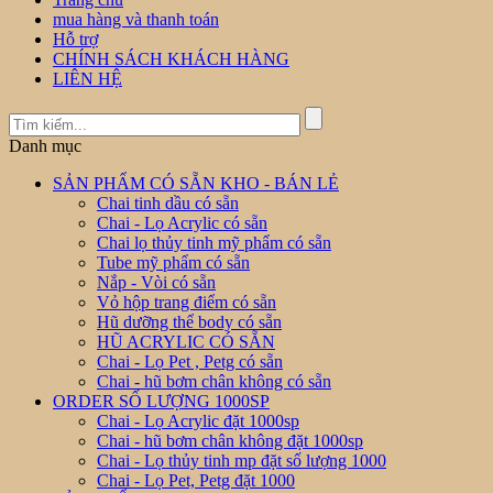
mua hàng và thanh toán
Hỗ trợ
CHÍNH SÁCH KHÁCH HÀNG
LIÊN HỆ
Danh mục
SẢN PHẨM CÓ SẴN KHO - BÁN LẺ
Chai tinh dầu có sẵn
Chai - Lọ Acrylic có sẵn
Chai lọ thủy tinh mỹ phẩm có sẵn
Tube mỹ phẩm có sẵn
Nắp - Vòi có sẵn
Vỏ hộp trang điểm có sẵn
Hũ dưỡng thể body có sẵn
HŨ ACRYLIC CÓ SẴN
Chai - Lọ Pet , Petg có sẵn
Chai - hũ bơm chân không có sẵn
ORDER SỐ LƯỢNG 1000SP
Chai - Lọ Acrylic đặt 1000sp
Chai - hũ bơm chân không đặt 1000sp
Chai - Lọ thủy tinh mp đặt số lượng 1000
Chai - Lọ Pet, Petg đặt 1000