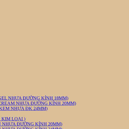
GEL NHỰA ĐƯỜNG KÍNH 18MM)
CREAM NHỰA ĐƯỜNG KÍNH 20MM)
 KEM NHỰA ĐK 24MM)
KIM LOẠI )
N NHỰA ĐƯỜNG KÍNH 20MM)