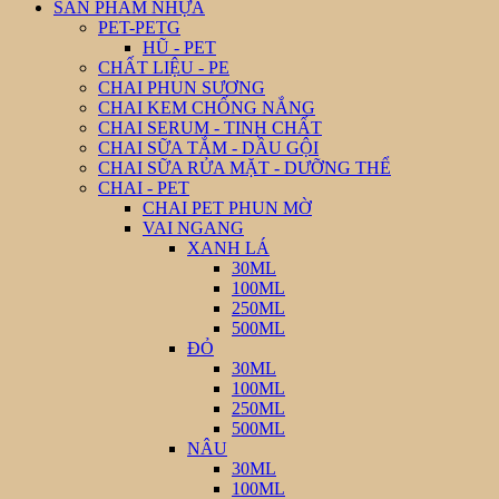
SẢN PHẨM NHỰA
PET-PETG
HŨ - PET
CHẤT LIỆU - PE
CHAI PHUN SƯƠNG
CHAI KEM CHỐNG NẮNG
CHAI SERUM - TINH CHẤT
CHAI SỮA TẮM - DẦU GỘI
CHAI SỮA RỬA MẶT - DƯỠNG THỂ
CHAI - PET
CHAI PET PHUN MỜ
VAI NGANG
XANH LÁ
30ML
100ML
250ML
500ML
ĐỎ
30ML
100ML
250ML
500ML
NÂU
30ML
100ML