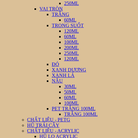
250ML
VAI TRÒN
TRẮNG
60ML
TRONG SUỐT
120ML
60ML
100ML
200ML
250ML
120ML
ĐỎ
XANH DƯƠNG
XANH LÁ
NÂU
30ML
50ML
60ML
100ML
PET TRẮNG 100ML
TRẮNG 100ML
CHẤT LIỆU - PETG
HŨ TRÁI CÂY
CHẤT LIỆU - ACRYLIC
HŨ LỌ ACRYLIC