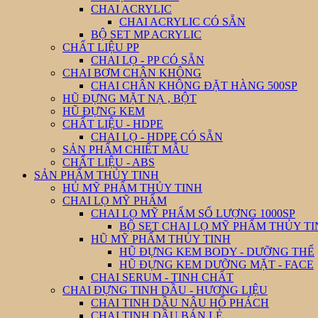
CHAI ACRYLIC
CHAI ACRYLIC CÓ SẴN
BỘ SET MP ACRYLIC
CHẤT LIỆU PP
CHAI LỌ - PP CÓ SẴN
CHAI BƠM CHÂN KHÔNG
CHAI CHÂN KHÔNG ĐẶT HÀNG 500SP
HŨ ĐỰNG MẶT NẠ , BỘT
HŨ ĐỰNG KEM
CHẤT LIỆU - HDPE
CHAI LỌ - HDPE CÓ SẴN
SẢN PHẨM CHIẾT MẪU
CHẤT LIỆU - ABS
SẢN PHẨM THỦY TINH
HỦ MỸ PHẨM THỦY TINH
CHAI LỌ MỸ PHẨM
CHAI LỌ MỸ PHẨM SỐ LƯỢNG 1000SP
BỘ SET CHAI LỌ MỸ PHẨM THỦY T
HŨ MỸ PHẨM THỦY TINH
HŨ ĐỰNG KEM BODY - DƯỠNG THỂ
HŨ ĐỰNG KEM DƯỠNG MẶT - FACE
CHAI SERUM - TINH CHẤT
CHAI ĐỰNG TINH DẦU - HƯƠNG LIỆU
CHAI TINH DẦU NÂU HỔ PHÁCH
CHAI TINH DẦU BÁN LẺ