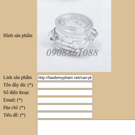
Hình sản phẩm
Link sản phẩm
Tên đầy đủ:
(*)
Số điện thoại:
Email:
(*)
Địa chỉ:
(*)
Tiêu đề:
(*)