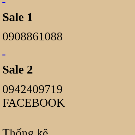
Sale 1
0908861088
Sale 2
0942409719
FACEBOOK
Thống kê