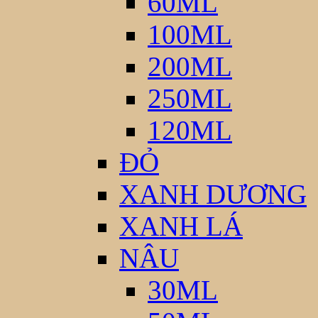
60ML
100ML
200ML
250ML
120ML
ĐỎ
XANH DƯƠNG
XANH LÁ
NÂU
30ML