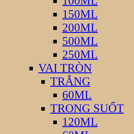
100ML
150ML
200ML
500ML
250ML
VAI TRÒN
TRẮNG
60ML
TRONG SUỐT
120ML