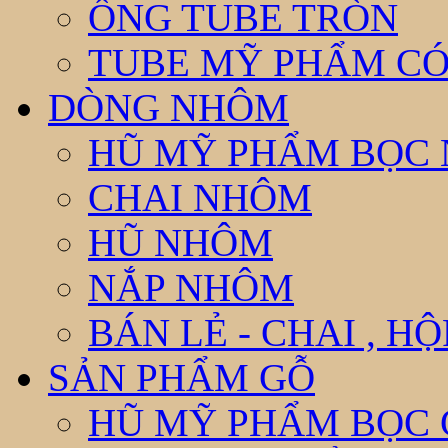
ỐNG TUBE TRÒN
TUBE MỸ PHẨM CÓ
DÒNG NHÔM
HŨ MỸ PHẨM BỌC
CHAI NHÔM
HŨ NHÔM
NẮP NHÔM
BÁN LẺ - CHAI , H
SẢN PHẨM GỖ
HŨ MỸ PHẨM BỌC 