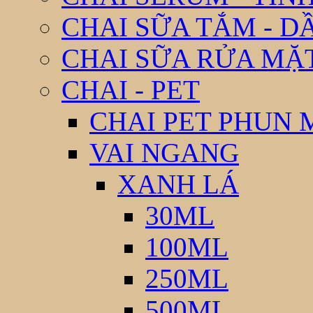
CHAI SỮA TẮM - D
CHAI SỮA RỬA MẶ
CHAI - PET
CHAI PET PHUN 
VAI NGANG
XANH LÁ
30ML
100ML
250ML
500ML