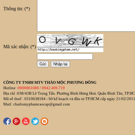
Thông tin:
(*)
Mã xác nhận:
(*)
CÔNG TY TNHH MTV THẢO MỘC PHƯƠNG ĐÔNG
Hotline :
0908861088 / 0942.409.719
Địa chỉ :638/43B Lê Trọng Tấn. Phường Bình Hưng Hoà. Quận Bình Tân, TP.HC
Mã số thuế : 0310638184 - Sở kế hoạch và đầu tư TP.HCM cấp ngày 21/02/201
Mail: chailomyphamcaocap@gmail.com