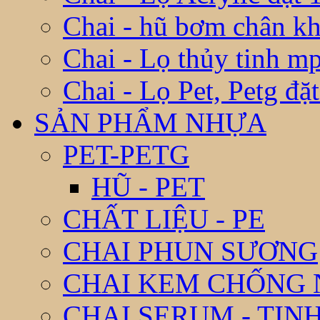
Chai - hũ bơm chân k
Chai - Lọ thủy tinh m
Chai - Lọ Pet, Petg đặ
SẢN PHẨM NHỰA
PET-PETG
HŨ - PET
CHẤT LIỆU - PE
CHAI PHUN SƯƠNG
CHAI KEM CHỐNG
CHAI SERUM - TIN