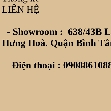
LIÊN HỆ
- Showroom :
638/43B L
Hưng Hoà. Quận Bình Tâ
Điện thoại : 0908861088