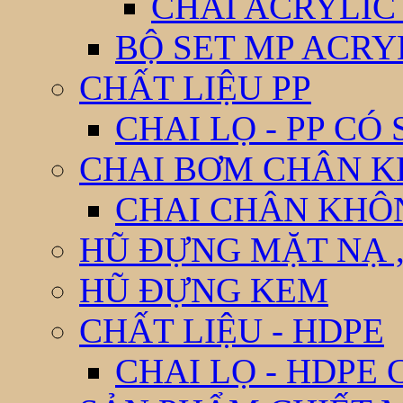
CHAI ACRYLIC
BỘ SET MP ACRY
CHẤT LIỆU PP
CHAI LỌ - PP CÓ
CHAI BƠM CHÂN 
CHAI CHÂN KHÔ
HŨ ĐỰNG MẶT NẠ ,
HŨ ĐỰNG KEM
CHẤT LIỆU - HDPE
CHAI LỌ - HDPE 