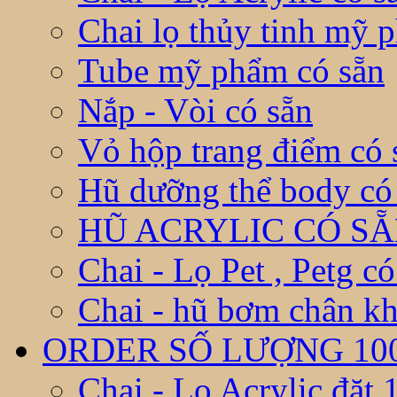
Chai lọ thủy tinh mỹ 
Tube mỹ phẩm có sẵn
Nắp - Vòi có sẵn
Vỏ hộp trang điểm có 
Hũ dưỡng thể body có
HŨ ACRYLIC CÓ S
Chai - Lọ Pet , Petg có
Chai - hũ bơm chân kh
ORDER SỐ LƯỢNG 10
Chai - Lọ Acrylic đặt