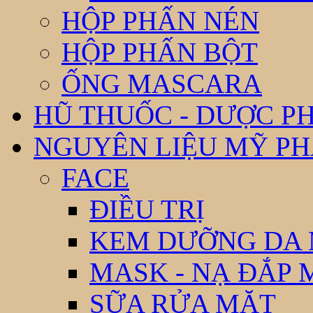
HỘP PHẤN NÉN
HỘP PHẤN BỘT
ỐNG MASCARA
HŨ THUỐC - DƯỢC P
NGUYÊN LIỆU MỸ P
FACE
ĐIỀU TRỊ
KEM DƯỠNG DA
MASK - NẠ ĐẮP 
SỮA RỬA MẶT