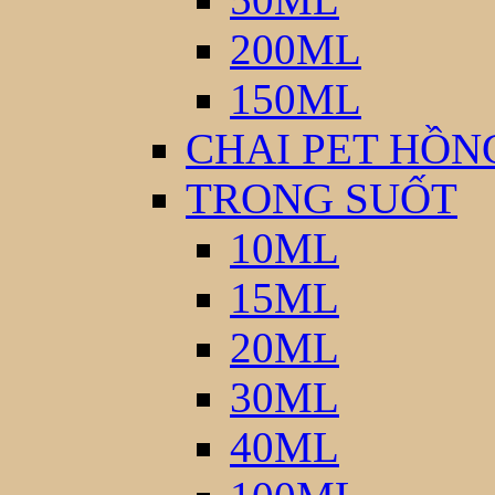
200ML
150ML
CHAI PET HỒN
TRONG SUỐT
10ML
15ML
20ML
30ML
40ML