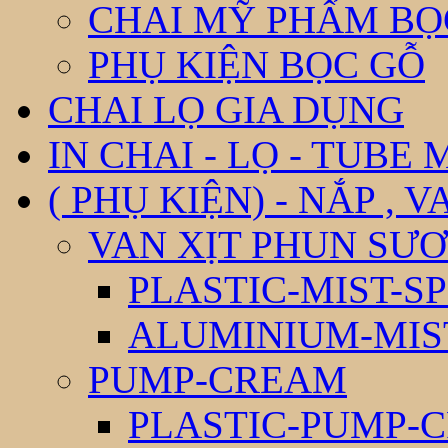
CHAI MỸ PHẨM BỌ
PHỤ KIỆN BỌC GỖ
CHAI LỌ GIA DỤNG
IN CHAI - LỌ - TUBE
( PHỤ KIỆN) - NẮP , V
VAN XỊT PHUN SƯƠ
PLASTIC-MIST-S
ALUMINIUM-MIS
PUMP-CREAM
PLASTIC-PUMP-