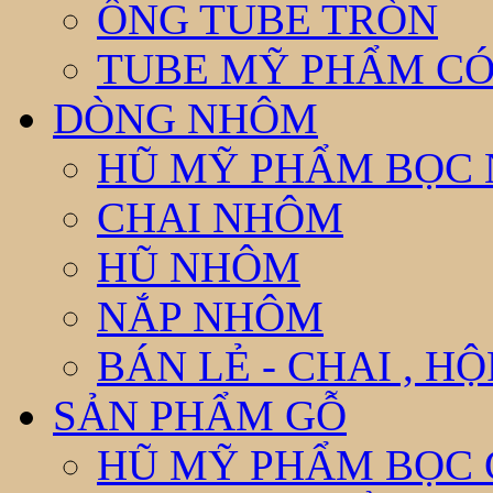
ỐNG TUBE TRÒN
TUBE MỸ PHẨM CÓ
DÒNG NHÔM
HŨ MỸ PHẨM BỌC
CHAI NHÔM
HŨ NHÔM
NẮP NHÔM
BÁN LẺ - CHAI , H
SẢN PHẨM GỖ
HŨ MỸ PHẨM BỌC 