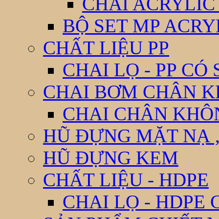
CHAI ACRYLIC
BỘ SET MP ACRY
CHẤT LIỆU PP
CHAI LỌ - PP CÓ
CHAI BƠM CHÂN 
CHAI CHÂN KHÔ
HŨ ĐỰNG MẶT NẠ ,
HŨ ĐỰNG KEM
CHẤT LIỆU - HDPE
CHAI LỌ - HDPE 