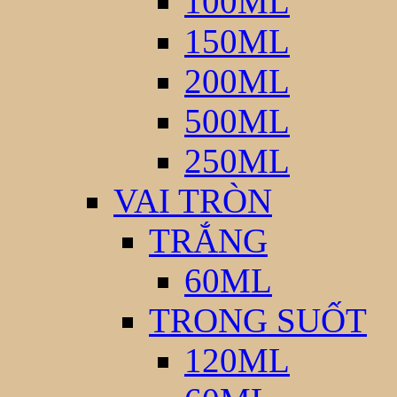
100ML
150ML
200ML
500ML
250ML
VAI TRÒN
TRẮNG
60ML
TRONG SUỐT
120ML