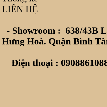
LIÊN HỆ
- Showroom :
638/43B L
Hưng Hoà. Quận Bình Tâ
Điện thoại : 0908861088