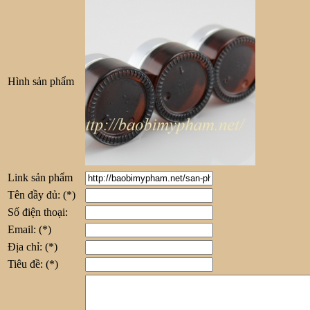
Hình sản phẩm
Link sản phẩm
Tên đầy đủ:
(*)
Số điện thoại:
Email:
(*)
Địa chỉ:
(*)
Tiêu đề:
(*)