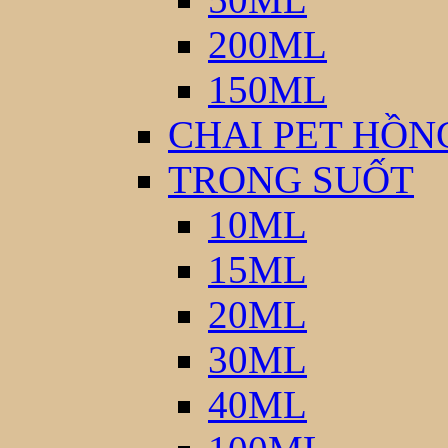
200ML
150ML
CHAI PET HỒN
TRONG SUỐT
10ML
15ML
20ML
30ML
40ML