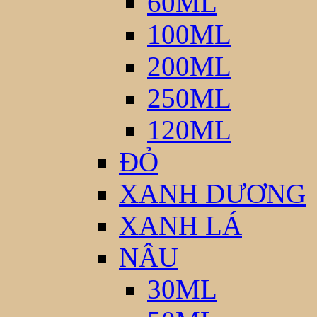
60ML
100ML
200ML
250ML
120ML
ĐỎ
XANH DƯƠNG
XANH LÁ
NÂU
30ML