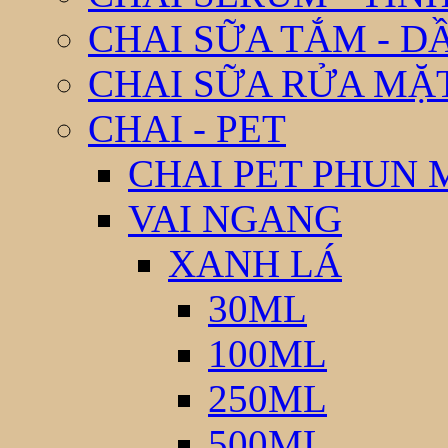
CHAI SỮA TẮM - D
CHAI SỮA RỬA MẶ
CHAI - PET
CHAI PET PHUN 
VAI NGANG
XANH LÁ
30ML
100ML
250ML
500ML