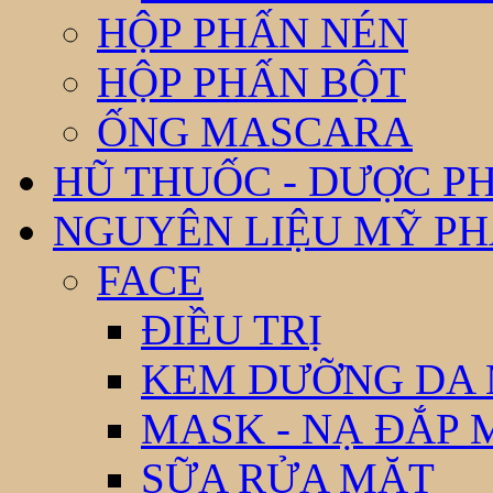
HỘP PHẤN NÉN
HỘP PHẤN BỘT
ỐNG MASCARA
HŨ THUỐC - DƯỢC P
NGUYÊN LIỆU MỸ P
FACE
ĐIỀU TRỊ
KEM DƯỠNG DA
MASK - NẠ ĐẮP 
SỮA RỬA MẶT