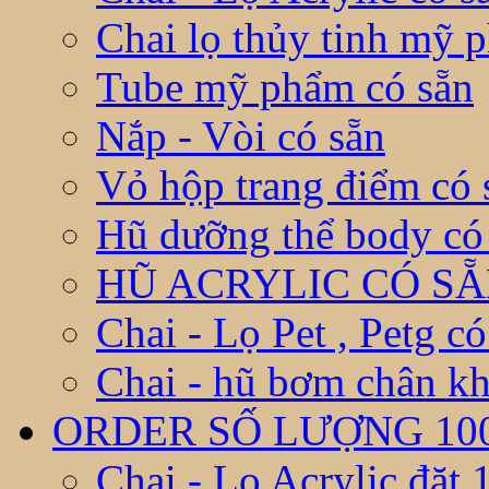
Chai lọ thủy tinh mỹ 
Tube mỹ phẩm có sẵn
Nắp - Vòi có sẵn
Vỏ hộp trang điểm có 
Hũ dưỡng thể body có
HŨ ACRYLIC CÓ S
Chai - Lọ Pet , Petg có
Chai - hũ bơm chân kh
ORDER SỐ LƯỢNG 10
Chai - Lọ Acrylic đặt