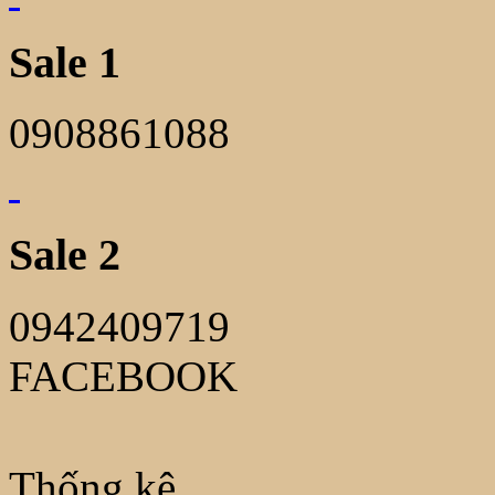
Sale 1
0908861088
Sale 2
0942409719
FACEBOOK
Thống kê