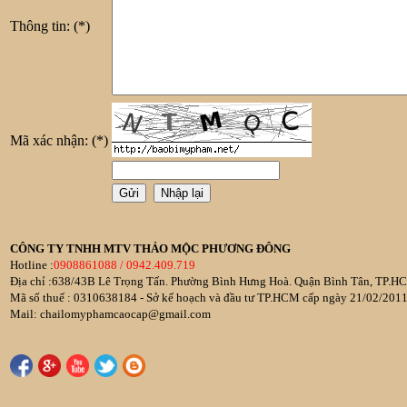
Thông tin:
(*)
Mã xác nhận:
(*)
CÔNG TY TNHH MTV THẢO MỘC PHƯƠNG ĐÔNG
Hotline :
0908861088 / 0942.409.719
Địa chỉ :638/43B Lê Trọng Tấn. Phường Bình Hưng Hoà. Quận Bình Tân, TP.HC
Mã số thuế : 0310638184 - Sở kế hoạch và đầu tư TP.HCM cấp ngày 21/02/201
Mail: chailomyphamcaocap@gmail.com