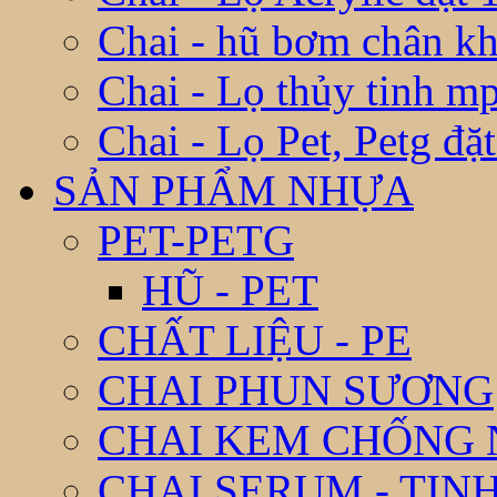
Chai - hũ bơm chân k
Chai - Lọ thủy tinh m
Chai - Lọ Pet, Petg đặ
SẢN PHẨM NHỰA
PET-PETG
HŨ - PET
CHẤT LIỆU - PE
CHAI PHUN SƯƠNG
CHAI KEM CHỐNG
CHAI SERUM - TIN