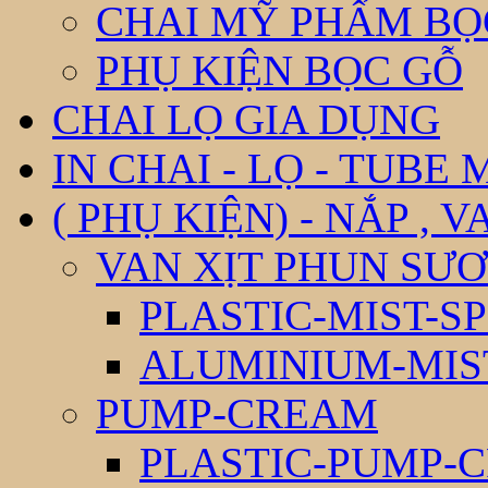
CHAI MỸ PHẨM BỌ
PHỤ KIỆN BỌC GỖ
CHAI LỌ GIA DỤNG
IN CHAI - LỌ - TUBE
( PHỤ KIỆN) - NẮP , V
VAN XỊT PHUN SƯƠ
PLASTIC-MIST-S
ALUMINIUM-MIS
PUMP-CREAM
PLASTIC-PUMP-