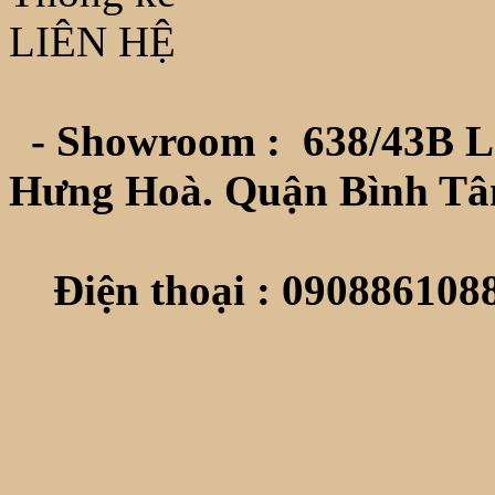
LIÊN HỆ
- Showroom :
638/43B L
Hưng Hoà. Quận Bình Tâ
Điện thoại : 0908861088