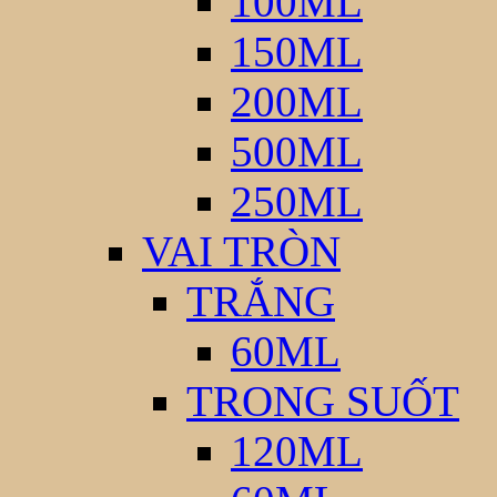
100ML
150ML
200ML
500ML
250ML
VAI TRÒN
TRẮNG
60ML
TRONG SUỐT
120ML