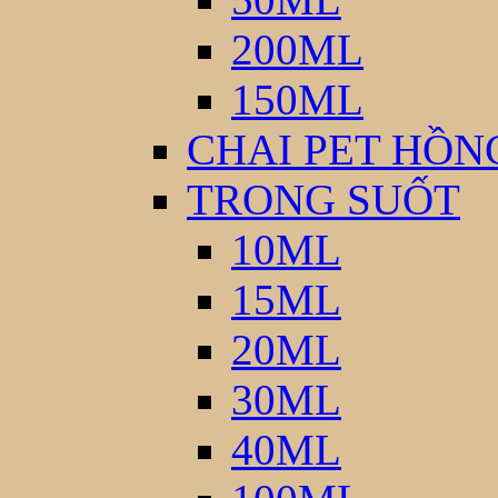
200ML
150ML
CHAI PET HỒN
TRONG SUỐT
10ML
15ML
20ML
30ML
40ML