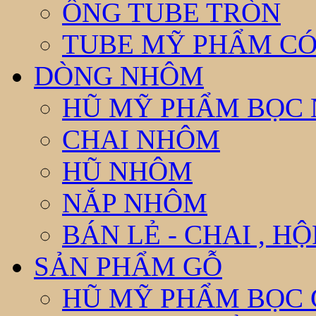
ỐNG TUBE TRÒN
TUBE MỸ PHẨM CÓ
DÒNG NHÔM
HŨ MỸ PHẨM BỌC
CHAI NHÔM
HŨ NHÔM
NẮP NHÔM
BÁN LẺ - CHAI , H
SẢN PHẨM GỖ
HŨ MỸ PHẨM BỌC 