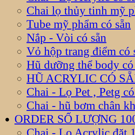
Chai lọ thủy tinh mỹ 
Tube mỹ phẩm có sẵn
Nắp - Vòi có sẵn
Vỏ hộp trang điểm có 
Hũ dưỡng thể body có
HŨ ACRYLIC CÓ S
Chai - Lọ Pet , Petg có
Chai - hũ bơm chân kh
ORDER SỐ LƯỢNG 10
Chai - Lọ Acrylic đặt