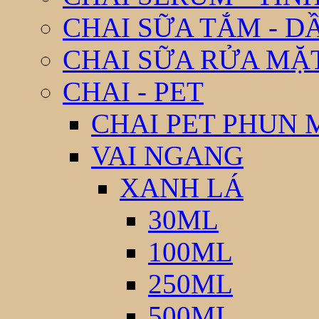
CHAI SỮA TẮM - D
CHAI SỮA RỬA MẶ
CHAI - PET
CHAI PET PHUN 
VAI NGANG
XANH LÁ
30ML
100ML
250ML
500ML