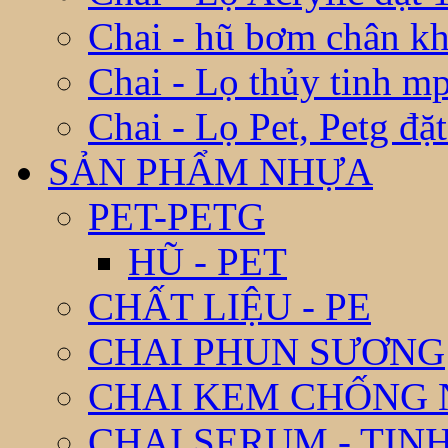
Chai - hũ bơm chân k
Chai - Lọ thủy tinh m
Chai - Lọ Pet, Petg đặ
SẢN PHẨM NHỰA
PET-PETG
HŨ - PET
CHẤT LIỆU - PE
CHAI PHUN SƯƠNG
CHAI KEM CHỐNG
CHAI SERUM - TIN