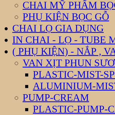
CHAI MỸ PHẨM BỌ
PHỤ KIỆN BỌC GỖ
CHAI LỌ GIA DỤNG
IN CHAI - LỌ - TUBE
( PHỤ KIỆN) - NẮP , V
VAN XỊT PHUN SƯƠ
PLASTIC-MIST-S
ALUMINIUM-MIS
PUMP-CREAM
PLASTIC-PUMP-