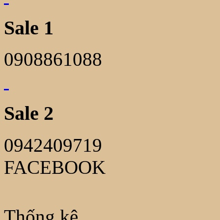
Sale 1
0908861088
Sale 2
0942409719
FACEBOOK
Thống kê