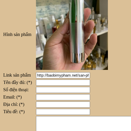
Hình sản phẩm
Link sản phẩm
Tên đầy đủ:
(*)
Số điện thoại:
Email:
(*)
Địa chỉ:
(*)
Tiêu đề:
(*)