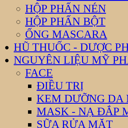
HỘP PHẤN NÉN
HỘP PHẤN BỘT
ỐNG MASCARA
HŨ THUỐC - DƯỢC P
NGUYÊN LIỆU MỸ P
FACE
ĐIỀU TRỊ
KEM DƯỠNG DA
MASK - NẠ ĐẮP 
SỮA RỬA MẶT