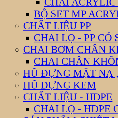
CHAI ACRYLIC
BỘ SET MP ACRY
CHẤT LIỆU PP
CHAI LỌ - PP CÓ
CHAI BƠM CHÂN 
CHAI CHÂN KHÔ
HŨ ĐỰNG MẶT NẠ ,
HŨ ĐỰNG KEM
CHẤT LIỆU - HDPE
CHAI LỌ - HDPE 