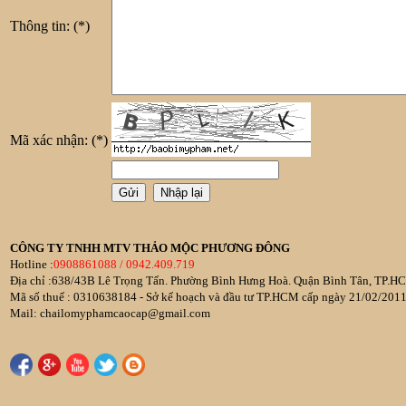
Thông tin:
(*)
Mã xác nhận:
(*)
CÔNG TY TNHH MTV THẢO MỘC PHƯƠNG ĐÔNG
Hotline :
0908861088 / 0942.409.719
Địa chỉ :638/43B Lê Trọng Tấn. Phường Bình Hưng Hoà. Quận Bình Tân, TP.HC
Mã số thuế : 0310638184 - Sở kế hoạch và đầu tư TP.HCM cấp ngày 21/02/201
Mail: chailomyphamcaocap@gmail.com