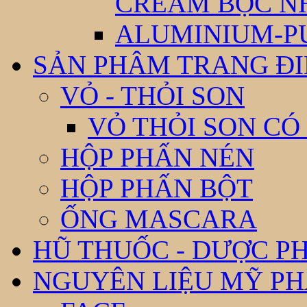
CREAM BỌC N
ALUMINIUM-P
SẢN PHÂM TRANG Đ
VỎ - THỎI SON
VỎ THỎI SON CÓ
HỘP PHẤN NÉN
HỘP PHẤN BỘT
ỐNG MASCARA
HŨ THUỐC - DƯỢC P
NGUYÊN LIỆU MỸ P