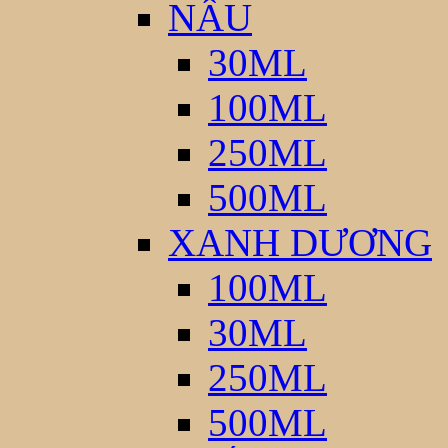
NÂU
30ML
100ML
250ML
500ML
XANH DƯƠNG
100ML
30ML
250ML
500ML