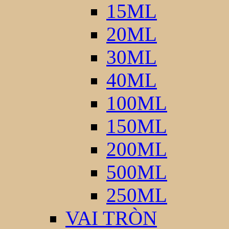
15ML
20ML
30ML
40ML
100ML
150ML
200ML
500ML
250ML
VAI TRÒN