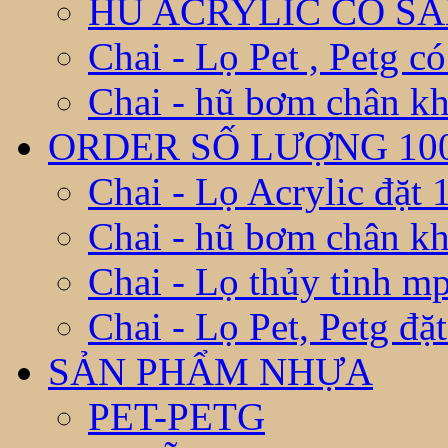
HŨ ACRYLIC CÓ S
Chai - Lọ Pet , Petg có
Chai - hũ bơm chân kh
ORDER SỐ LƯỢNG 10
Chai - Lọ Acrylic đặt
Chai - hũ bơm chân k
Chai - Lọ thủy tinh m
Chai - Lọ Pet, Petg đặ
SẢN PHẨM NHỰA
PET-PETG