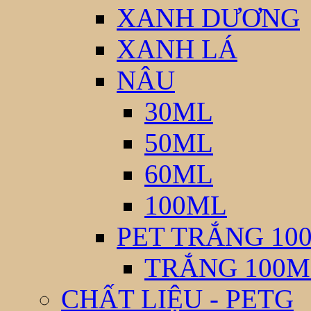
XANH DƯƠNG
XANH LÁ
NÂU
30ML
50ML
60ML
100ML
PET TRẮNG 10
TRẮNG 100M
CHẤT LIỆU - PETG