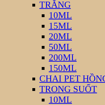
TRẮNG
10ML
15ML
20ML
50ML
200ML
150ML
CHAI PET HỒN
TRONG SUỐT
10ML