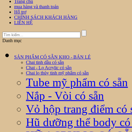
Trang chủ
mua hàng và thanh toán
Hỗ trợ
CHÍNH SÁCH KHÁCH HÀNG
LIÊN HỆ
Danh mục
SẢN PHẨM CÓ SẴN KHO - BÁN LẺ
Chai tinh dầu có sẵn
Chai - Lọ Acrylic có sẵn
Chai lọ thủy tinh mỹ phẩm có sẵn
Tube mỹ phẩm có sẵn
Nắp - Vòi có sẵn
Vỏ hộp trang điểm có 
Hũ dưỡng thể body có