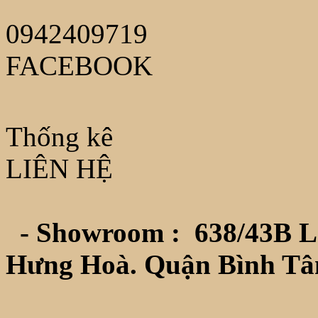
0942409719
FACEBOOK
Thống kê
LIÊN HỆ
- Showroom :
638/43B L
Hưng Hoà. Quận Bình Tâ