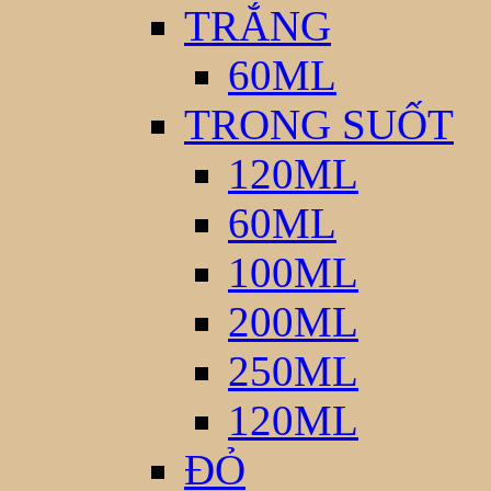
TRẮNG
60ML
TRONG SUỐT
120ML
60ML
100ML
200ML
250ML
120ML
ĐỎ