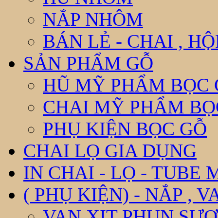
NẮP NHÔM
BÁN LẺ - CHAI , H
SẢN PHẨM GỖ
HŨ MỸ PHẨM BỌC 
CHAI MỸ PHẨM BỌ
PHỤ KIỆN BỌC GỖ
CHAI LỌ GIA DỤNG
IN CHAI - LỌ - TUBE
( PHỤ KIỆN) - NẮP , V
VAN XỊT PHUN SƯƠ