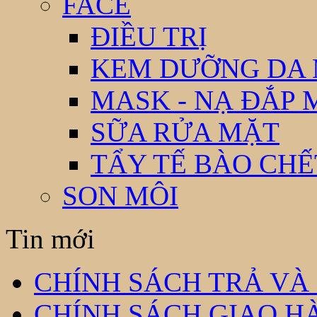
FACE
ĐIỀU TRỊ
KEM DƯỠNG DA
MASK - NẠ ĐẮP 
SỮA RỬA MẶT
TẨY TẾ BÀO CHẾ
SON MÔI
Tin mới
CHÍNH SÁCH TRẢ VÀ
CHÍNH SÁCH GIAO H